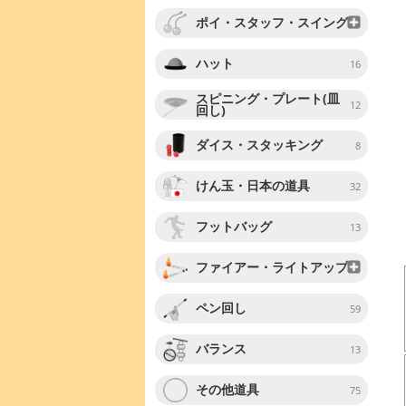
ポイ・スタッフ・スイング
ハット
16
スピニング・プレート(皿
12
回し)
ダイス・スタッキング
8
けん玉・日本の道具
32
フットバッグ
13
ファイアー・ライトアップ
ペン回し
59
バランス
13
その他道具
75