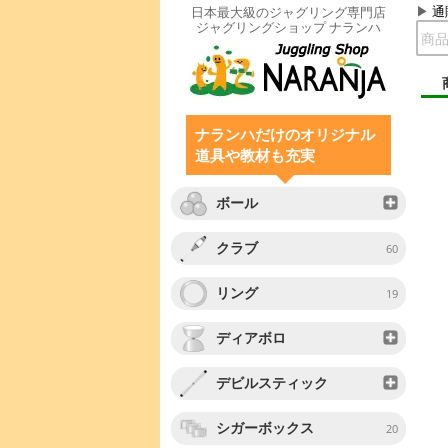
通
日本最大級のジャグリング専門店
ジャグリングショップ ナランハ
ナランハだけのオリジナル
道具や教材も充実
ボール
クラブ
60
リング
19
ディアボロ
デビルスティック
シガーボックス
20