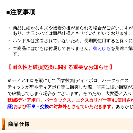
■注意事項
商品に細かなキズや接着の後が見られる場合がございますが
あり、ナランハでは商品仕様とさせていただいております。
ハンドルは接着されていないため、長期間使用すると徐々に
本商品にはひもは付属しておりません。
替えひも
を別途ご購
す。
【 耐久性と破損交換に関する重要なお知らせ 】
※ディアボロを縦にして回す技(縦ディアボロ、バータックス、
ティックが壁やディアボロ等に衝突した際、非常に強い衝撃が
で破損してしまう場合がございます。そのため、大変恐れ入り
技(縦ディアボロ、バータックス、エクスカリバー等)に使用さ
証)
および
不良・交換
の対象外とさせていただきます。
あらか
商品仕様