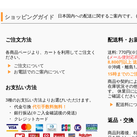
ショッピングガイド
日本国内への配送に関するご案内です。 
ご注文方法
配送料・お
各商品ページより、カートを利用してご注文く
送料: 770円
ださい。
(
メール便対応商
8,800円以上 
ご注文について
※沖縄・離島1,3
お電話でのご案内について
15時までのご
商品や契約に
在庫状況その
お支払い方法
す。 休業日に
ご確認くださ
3種のお支払い方法よりお選びいただけます。
配送料に
代金引換
代引手数料無料！
銀行振込(※ご入金確認後の発送)
クレジットカード
返品・交換
商品到着後、8