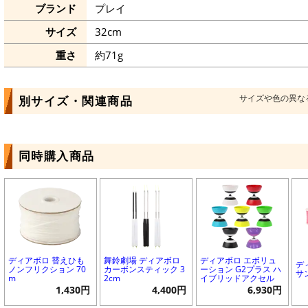
ブランド
プレイ
サイズ
32cm
重さ
約71g
サイズや色の異な
別サイズ・関連商品
同時購入商品
ディアボロ 替えひも
舞鈴劇場 ディアボロ
ディアボロ エボリュ
デ
ノンフリクション 70
カーボンスティック 3
ーション G2プラス ハ
サン
m
2cm
イブリッドアクセル
1,430円
4,400円
6,930円