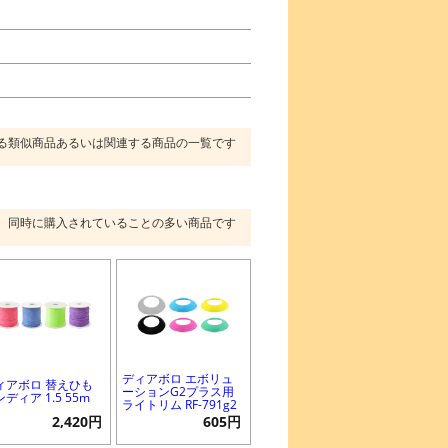
る類似商品あるいは関連する商品の一覧です
同時に購入されていることの多い商品です
ディアボロ エボリュ
ィアボロ 替えひも
ーションG2プラス用
ディア 1.5 55m
ライトリム RF-791g2
2,420円
605円