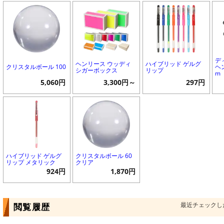
デ
ヘンリース ウッディ
ハイブリッド ゲルグ
クリスタルボール 100
ヘ
シガーボックス
リップ
m
5,060円
3,300円～
297円
ハイブリッド ゲルグ
クリスタルボール 60
リップ メタリック
クリア
924円
1,870円
最近チェックし
閲覧履歴