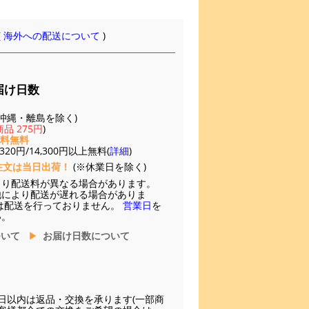
(
海外への配送について
)
届け日数
(※沖縄・離島を除く)
品 275円
)
送料無料
20円/14,300円以上無料(
詳細
)
注文は当日出荷！
(※休業日を除く)
より配送料が異なる場合があります。
他により配送が遅れる場合がありま
は配送を行っておりません。
営業日
を
い。
ついて
お届け日数について
日以内は返品・交換を承ります(一部商