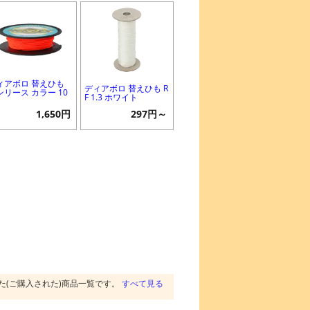
ィアボロ 替えひも
ディアボロ 替えひも R
ンリース カラー 10
F 1.3 ホワイト
1,650円
297円～
た(ご購入された)商品一覧です。
すべて見る