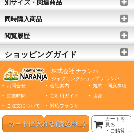
別サイズ・関連商品
同時購入商品
閲覧履歴
ショッピングガイド
株式会社 ナランハ
ジャグリングショップ ナランハ
お問合せ
会社案内
規約・同意事項
営業時間
ご利用ガイド
店舗
ご注文について
対応ブラウザ
©1999-2026 NARANJA Inc. All Rights Reserved.
カートを
カートに入れる
(読込中...)
見る
・ご精算