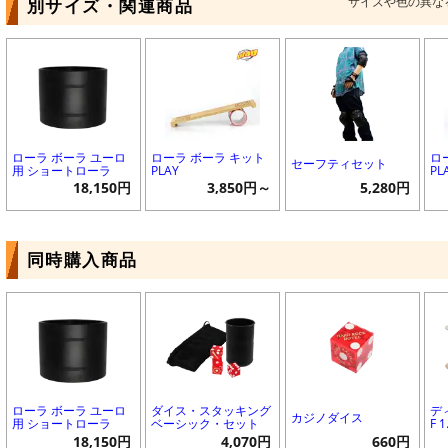
サイズや色の異な
別サイズ・関連商品
ローラ ボーラ ユーロ
ローラ ボーラ キット
ロ
セーフティセット
用 ショートローラ
PLAY
PL
18,150円
3,850円～
5,280円
同時購入商品
ローラ ボーラ ユーロ
ダイス・スタッキング
デ
カジノダイス
用 ショートローラ
ベーシック・セット
F 
18,150円
4,070円
660円