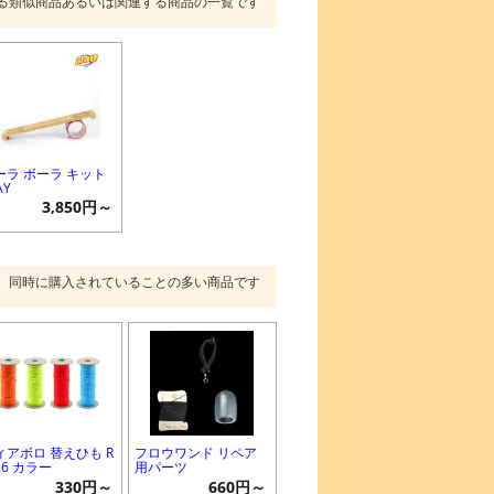
る類似商品あるいは関連する商品の一覧です
ーラ ボーラ キット
AY
3,850円～
同時に購入されていることの多い商品です
ィアボロ 替えひも R
フロウワンド リペア
1.6 カラー
用パーツ
330円～
660円～