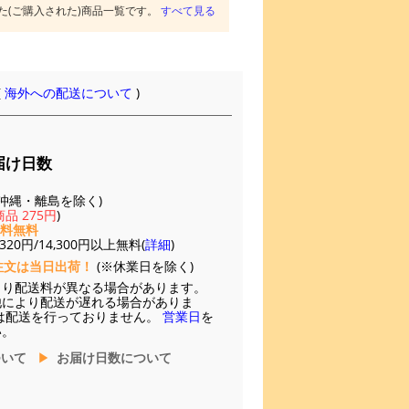
た(ご購入された)商品一覧です。
すべて見る
(
海外への配送について
)
届け日数
(※沖縄・離島を除く)
品 275円
)
送料無料
20円/14,300円以上無料(
詳細
)
注文は当日出荷！
(※休業日を除く)
より配送料が異なる場合があります。
他により配送が遅れる場合がありま
は配送を行っておりません。
営業日
を
い。
ついて
お届け日数について