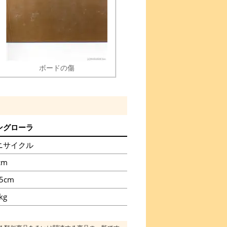
ボードの傷
ングローラ
ニサイクル
cm
.5cm
kg