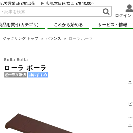
販:翌営業日(8/9)出荷
店舗
:本日休(次回 8/9 10:00-)
ログイン
商品を買う(カテゴリ)
これから始める
サービス・情報
ジャグリング
トップ
バランス
ローラ ボーラ
Rolla Bolla
ローラ ボーラ
一部在庫切
おすすめ
ユ
ピ
ユ