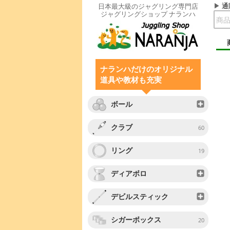
通
日本最大級のジャグリング専門店
ジャグリングショップ ナランハ
ナランハだけのオリジナル
道具や教材も充実
ボール
クラブ
60
リング
19
ディアボロ
デビルスティック
シガーボックス
20