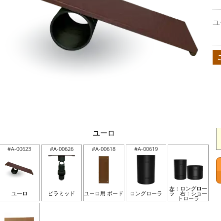
ユ
ユーロ
#A-00623
#A-00626
#A-00618
#A-00619
左：ロングロー
ユーロ
ピラミッド
ユーロ用 ボード
ロングローラ
ラ 右：ショー
トローラ