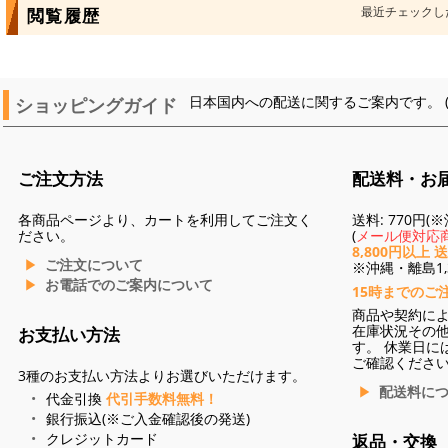
最近チェックし
閲覧履歴
ショッピングガイド
日本国内への配送に関するご案内です。 
ご注文方法
配送料・お
各商品ページより、カートを利用してご注文く
送料: 770円
ださい。
(
メール便対応商
8,800円以上 
ご注文について
※沖縄・離島1,3
お電話でのご案内について
15時までのご
商品や契約に
在庫状況その
お支払い方法
す。 休業日に
ご確認くださ
3種のお支払い方法よりお選びいただけます。
配送料に
代金引換
代引手数料無料！
銀行振込(※ご入金確認後の発送)
クレジットカード
返品・交換