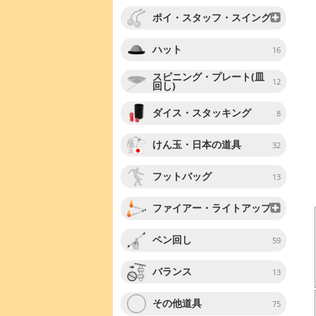
ポイ・スタッフ・スイング
ハット
16
スピニング・プレート(皿
12
回し)
ダイス・スタッキング
8
けん玉・日本の道具
32
フットバッグ
13
ファイアー・ライトアップ
ペン回し
59
バランス
13
その他道具
75