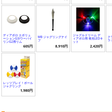
ディアボロ エボリュ
ジャグルドリーム デ
MB ジャグリングナイ
ク
ーションG3/ウーバイ
ィアボロ用 発光LEDキ
フ
ラ
リンG2用リム
ット
605円
8,910円
2,420円
レッツプレイ！ボール
ジャグリング
1,980円