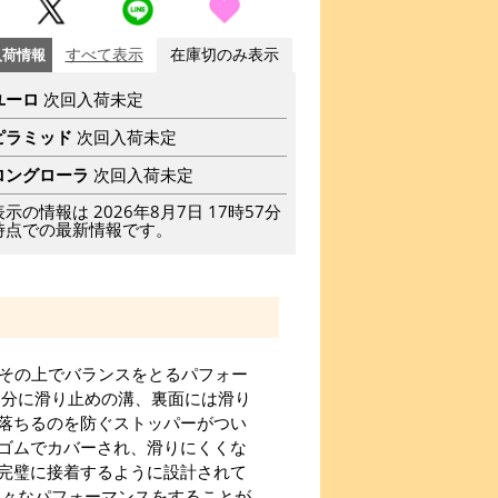
入荷情報
すべて表示
在庫切のみ表示
ユーロ
次回入荷未定
ピラミッド
次回入荷未定
ロングローラ
次回入荷未定
表示の情報は 2026年8月7日 17時57分
時点での最新情報です。
、その上でバランスをとるパフォー
部分に滑り止めの溝、裏面には滑り
落ちるのを防ぐストッパーがつい
ゴムでカバーされ、滑りにくくな
完璧に接着するように設計されて
様々なパフォーマンスをすることが