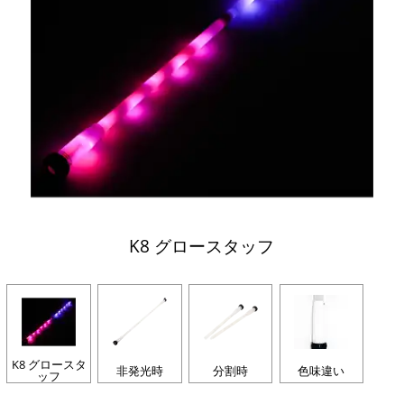
K8 グロースタッフ
K8 グロースタ
非発光時
分割時
色味違い
ッフ