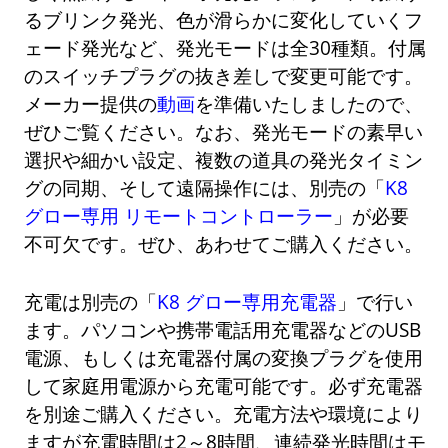
るブリンク発光、色が滑らかに変化していくフ
ェード発光など、発光モードは全30種類。付属
のスイッチプラグの抜き差しで変更可能です。
メーカー提供の
動画
を準備いたしましたので、
ぜひご覧ください。なお、発光モードの素早い
選択や細かい設定、複数の道具の発光タイミン
グの同期、そして遠隔操作には、別売の「
K8
グロー専用 リモートコントローラー
」が必要
不可欠です。ぜひ、あわせてご購入ください。
充電は別売の「
K8 グロー専用充電器
」で行い
ます。パソコンや携帯電話用充電器などのUSB
電源、もしくは充電器付属の変換プラグを使用
して家庭用電源から充電可能です。必ず充電器
を別途ご購入ください。充電方法や環境により
ますが充電時間は2～8時間、連続発光時間はモ