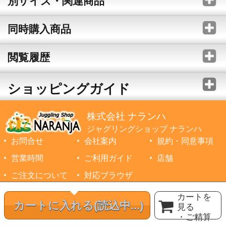
別サイズ・関連商品
同時購入商品
閲覧履歴
ショッピングガイド
株式会社 ナランハ
ジャグリングショップ ナランハ
お問合せ
会社案内
規約・同意事項
営業時間
ご利用ガイド
店舗
ご注文について
対応ブラウザ
©1999-2026 NARANJA Inc. All Rights Reserved.
カートを
カートに入れる
(読込中...)
見る
・ご精算