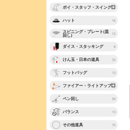
ポイ・スタッフ・スイング
ハット
16
スピニング・プレート(皿
12
回し)
ダイス・スタッキング
8
けん玉・日本の道具
32
フットバッグ
13
ファイアー・ライトアップ
ペン回し
59
バランス
13
その他道具
75