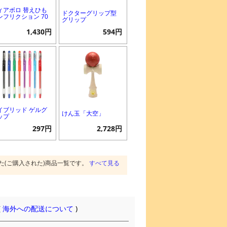
ィアボロ 替えひも
ドクターグリップ型
ンフリクション 70
グリップ
1,430円
594円
イブリッド ゲルグ
けん玉「大空」
ップ
297円
2,728円
た(ご購入された)商品一覧です。
すべて見る
(
海外への配送について
)