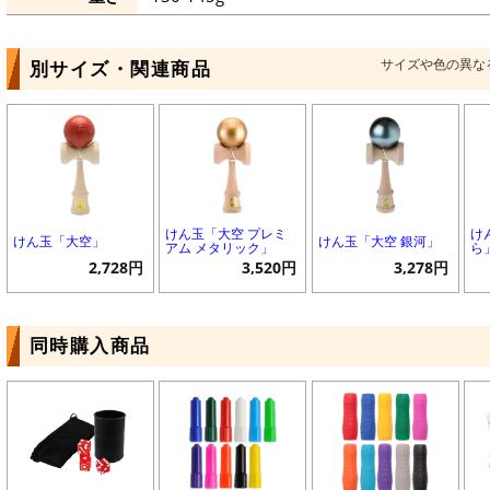
サイズや色の異な
別サイズ・関連商品
けん玉「大空 プレミ
け
けん玉「大空」
けん玉「大空 銀河」
アム メタリック」
ら
2,728円
3,520円
3,278円
同時購入商品