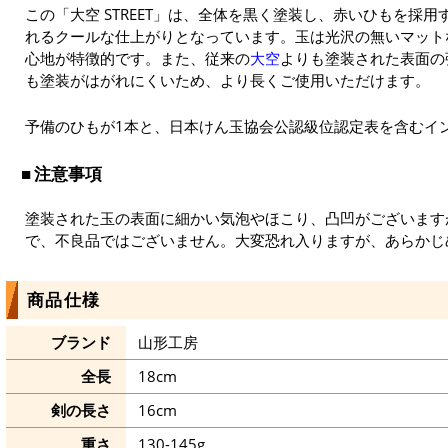
この「大空 STREET」は、全体を黒く塗装し、赤いひもを採
れるクールな仕上がりとなっています。玉は光沢の無いマット
心地が特徴的です。また、従来の
大空
よりも塗装された表面の
も塗装がはがれにくいため、より長くご使用いただけます。
予備のひもが1本と、日本けん玉協会公認級位認定表を含むイ
注意事項
塗装された玉の表面に細かい気泡やほこり、凸凹がございます
で、不良品ではございません。大変恐れ入りますが、あらかじ
商品仕様
ブランド
山形工房
全長
18cm
剣の長さ
16cm
重さ
130-145g