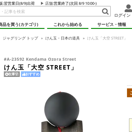
販:翌営業日(8/9)出荷
店舗
:営業終了(次回 8/9 10:00-)
ログイン
商品を買う(カテゴリ)
これから始める
サービス・情報
ジャグリング
トップ
けん玉・日本の道具
けん玉「大空 STREET」
#A-23592 Kendama Ozora Street
けん玉「大空 STREET」
在庫切
おすすめ