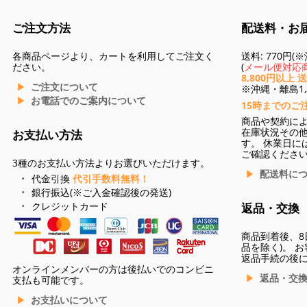
ご注文方法
配送料・お
各商品ページより、カートを利用してご注文く
送料: 770円
ださい。
(
メール便対応商
8,800円以上 
ご注文について
※沖縄・離島1,3
お電話でのご案内について
15時までのご
商品や契約に
在庫状況その
お支払い方法
す。 休業日に
ご確認くださ
3種のお支払い方法よりお選びいただけます。
配送料に
代金引換
代引手数料無料！
銀行振込(※ご入金確認後の発送)
クレジットカード
返品・交換
商品到着後、8
品を除く)。 
返品手続の後
オンラインメンバーの方は後払いでのコンビニ
返品・交
支払も可能です。
お支払いについて