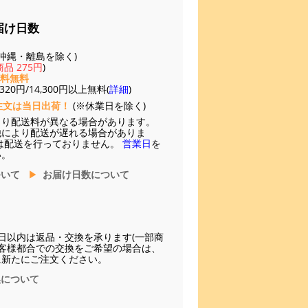
届け日数
(※沖縄・離島を除く)
品 275円
)
送料無料
20円/14,300円以上無料(
詳細
)
注文は当日出荷！
(※休業日を除く)
より配送料が異なる場合があります。
他により配送が遅れる場合がありま
は配送を行っておりません。
営業日
を
い。
ついて
お届け日数について
日以内は返品・交換を承ります(一部商
お客様都合での交換をご希望の場合は、
に新たにご注文ください。
換について