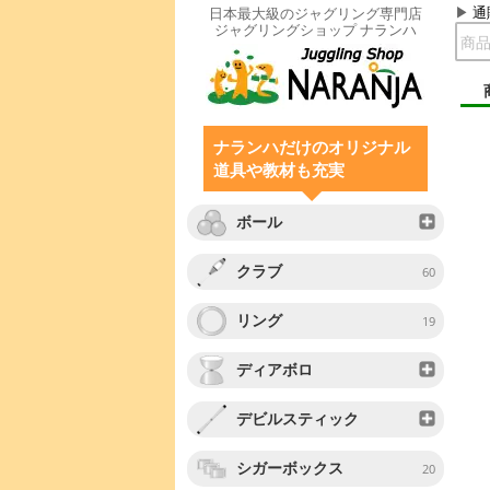
通
日本最大級のジャグリング専門店
ジャグリングショップ ナランハ
ナランハだけのオリジナル
道具や教材も充実
ボール
クラブ
60
リング
19
ディアボロ
デビルスティック
シガーボックス
20