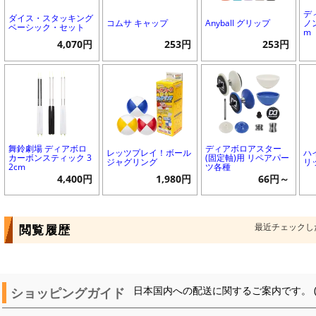
デ
ダイス・スタッキング
コムサ キャップ
Anyball グリップ
ノ
ベーシック・セット
m
4,070円
253円
253円
舞鈴劇場 ディアボロ
ディアボロアスター
レッツプレイ！ボール
ハ
カーボンスティック 3
(固定軸)用 リペアパー
ジャグリング
リ
2cm
ツ各種
4,400円
1,980円
66円～
最近チェックし
閲覧履歴
ショッピングガイド
日本国内への配送に関するご案内です。 