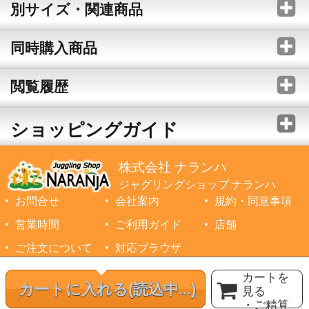
別サイズ・関連商品
同時購入商品
閲覧履歴
ショッピングガイド
株式会社 ナランハ
ジャグリングショップ ナランハ
お問合せ
会社案内
規約・同意事項
営業時間
ご利用ガイド
店舗
ご注文について
対応ブラウザ
©1999-2026 NARANJA Inc. All Rights Reserved.
カートを
カートに入れる
(読込中...)
見る
・ご精算