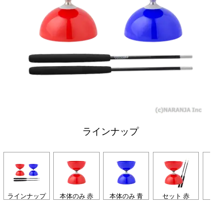
ラインナップ
ラインナップ
本体のみ 赤
本体のみ 青
セット 赤
セ