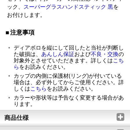
ック、
スーパーグラスハンドスティック 黒
を
お付けします。
注意事項
ディアボロを縦にして回したと当社が判断し
た破損は、
あんしん保証
および
不良・交換
の
対象外とさせていただきます。詳しくは
こち
ら
をお読みください。
カップの内側に保護材(リング)が付いている
場合は、必ず外してからご使用ください。詳
しくは
こちら
をお読みください。
カラーや形状等は予告なく変更する場合があ
ります。
商品仕様