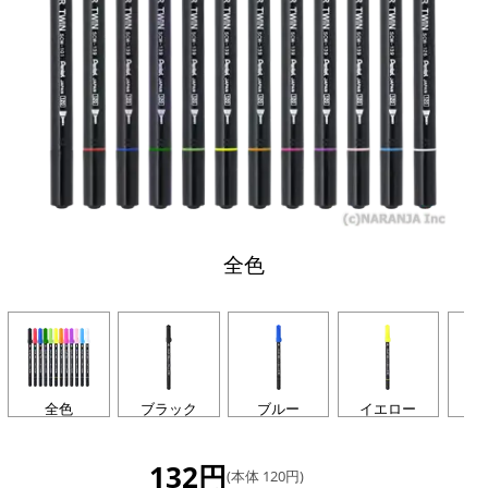
全色
全色
ブラック
ブルー
イエロー
132円
(本体 120円)