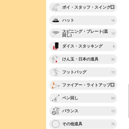
ポイ・スタッフ・スイング
ハット
16
スピニング・プレート(皿
12
回し)
ダイス・スタッキング
8
けん玉・日本の道具
32
フットバッグ
13
ファイアー・ライトアップ
ペン回し
59
バランス
13
その他道具
75