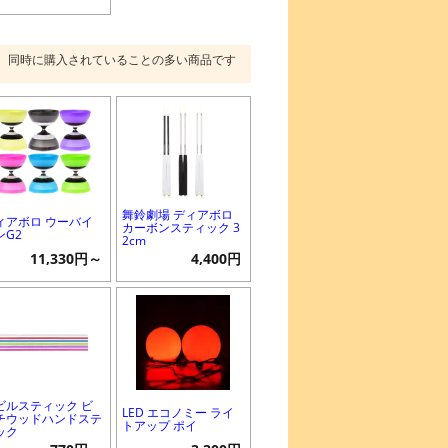
同時に購入されていることの多い商品です
舞鈴劇場 ディアボロ
ィアボロ ウーバイ
カーボンスティック 3
ンG2
2cm
11,330円～
4,400円
ビルスティック ビ
LED エコノミー ライ
チウッドハンドステ
トアップ ポイ
ック