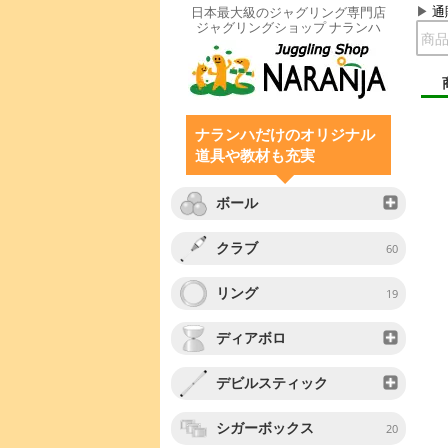
通
日本最大級のジャグリング専門店
ジャグリングショップ ナランハ
ナランハだけのオリジナル
道具や教材も充実
ボール
クラブ
60
リング
19
ディアボロ
デビルスティック
シガーボックス
20