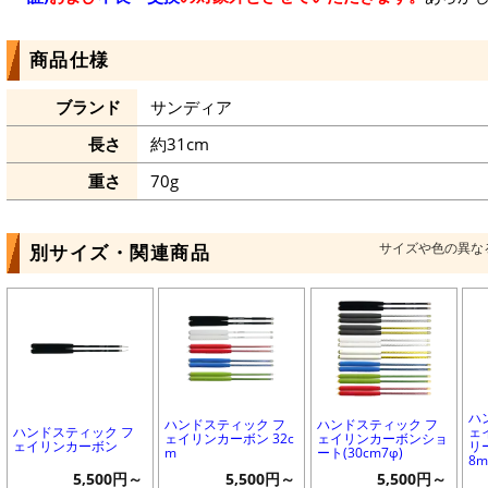
商品仕様
ブランド
サンディア
長さ
約31cm
重さ
70g
サイズや色の異な
別サイズ・関連商品
ハ
ハンドスティック フ
ハンドスティック フ
ハンドスティック フ
ェ
ェイリンカーボン 32c
ェイリンカーボンショ
ェイリンカーボン
リ
m
ート(30cm7φ)
8
5,500円～
5,500円～
5,500円～