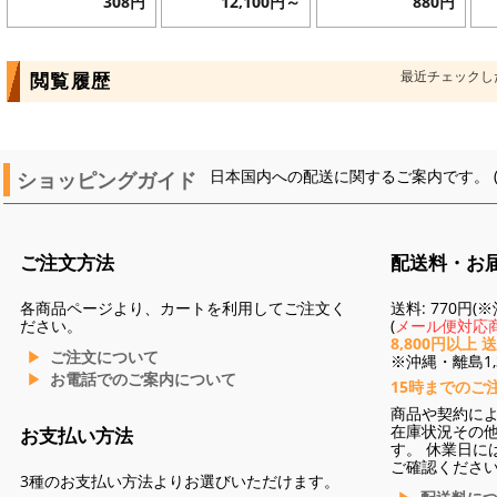
308円
12,100円～
880円
最近チェックし
閲覧履歴
ショッピングガイド
日本国内への配送に関するご案内です。 
ご注文方法
配送料・お
各商品ページより、カートを利用してご注文く
送料: 770円
ださい。
(
メール便対応商
8,800円以上 
ご注文について
※沖縄・離島1,3
お電話でのご案内について
15時までのご
商品や契約に
在庫状況その
お支払い方法
す。 休業日に
ご確認くださ
3種のお支払い方法よりお選びいただけます。