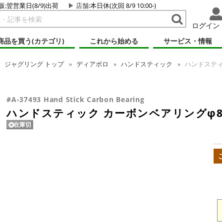
販:翌営業日(8/9)出荷
店舗
:本日休(次回 8/9 10:00-)
ログイン
商品を買う(カテゴリ)
これから始める
サービス・情報
ジャグリング
トップ
ディアボロ
ハンドスティック
ハンドスティ
#A-37493 Hand Stick Carbon Bearing
ハンドスティック カーボンベアリングφ
在庫切