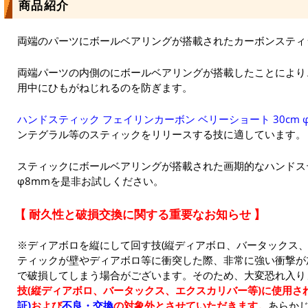
商品紹介
両端のパーツにボールベアリングが搭載されたカーボンスティ
両端パーツの内側のにボールベアリングが搭載したことにより
用中にひもがねじれるのを防ぎます。
ハンドスティック フェイリンカーボン ベリーショート 30cm 
ンテグラル等のスティックをリリースする技に適しています。
スティックにボールベアリングが搭載された画期的なハンドス
φ8mmを是非お試しください。
【 耐久性と破損交換に関する重要なお知らせ 】
※ディアボロを縦にして回す技(縦ディアボロ、バータックス、
ティックが壁やディアボロ等に衝突した際、非常に強い衝撃が
で破損してしまう場合がございます。そのため、大変恐れ入り
技(縦ディアボロ、バータックス、エクスカリバー等)に使用さ
証)
および
不良・交換
の対象外とさせていただきます。
あらか