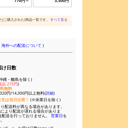
770円～
3,300円
た(ご購入された)商品一覧です。
すべて見る
(
海外への配送について
)
届け日数
(※沖縄・離島を除く)
品 275円
)
送料無料
20円/14,300円以上無料(
詳細
)
注文は当日出荷！
(※休業日を除く)
より配送料が異なる場合があります。
他により配送が遅れる場合がありま
は配送を行っておりません。
営業日
を
い。