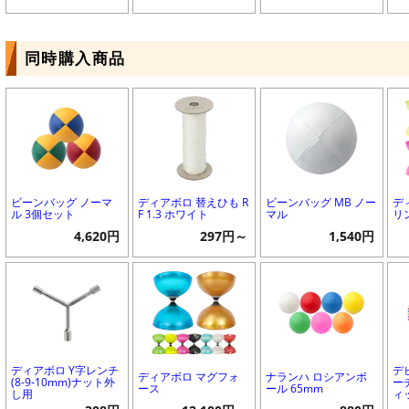
同時購入商品
ビーンバッグ ノーマ
ディアボロ 替えひも R
ビーンバッグ MB ノー
デ
ル 3個セット
F 1.3 ホワイト
マル
リ
4,620円
297円～
1,540円
ディアボロ Y字レンチ
デ
ディアボロ マグフォ
ナランハ ロシアンボ
(8-9-10mm)ナット外
ー
ース
ール 65mm
し用
ィ