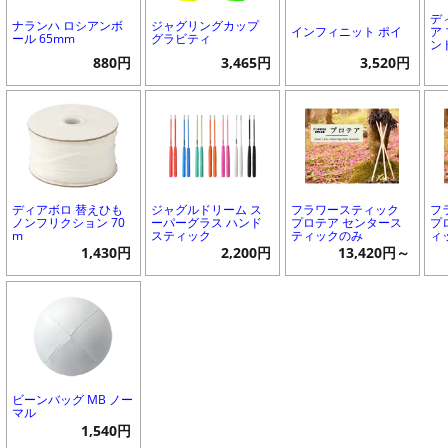
デ
ナランハ ロシアンボ
ジャグリングカップ
インフィニット ポイ
ア
ール 65mm
グラビティ
ン
880円
3,465円
3,520円
ディアボロ 替えひも
ジャグルドリーム ス
フラワースティック
フ
ノンフリクション 70
ーパーグラス ハンド
プロテア センタース
プ
m
スティック
ティックのみ
ィ
1,430円
2,200円
13,420円～
ビーンバッグ MB ノー
マル
1,540円