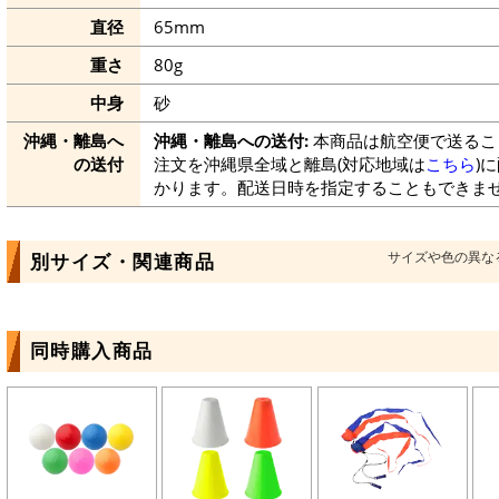
直径
65mm
重さ
80g
中身
砂
沖縄・離島へ
沖縄・離島への送付:
本商品は航空便で送るこ
の送付
注文を沖縄県全域と離島(対応地域は
こちら
)
かります。配送日時を指定することもできま
サイズや色の異な
別サイズ・関連商品
同時購入商品