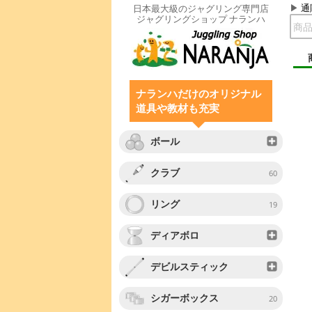
通
日本最大級のジャグリング専門店
ジャグリングショップ ナランハ
ナランハだけのオリジナル
道具や教材も充実
ボール
クラブ
60
リング
19
ディアボロ
デビルスティック
シガーボックス
20