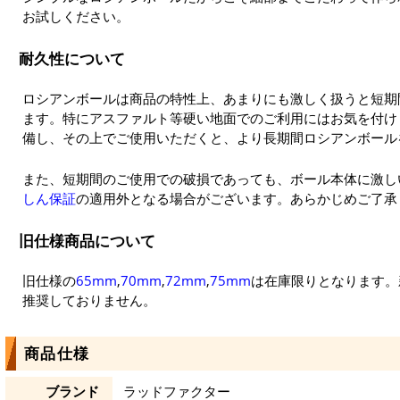
お試しください。
耐久性について
ロシアンボールは商品の特性上、あまりにも激しく扱うと短期
ます。特にアスファルト等硬い地面でのご利用にはお気を付け
備し、その上でご使用いただくと、より長期間ロシアンボール
また、短期間のご使用での破損であっても、ボール本体に激し
しん保証
の適用外となる場合がございます。あらかじめご了承
旧仕様商品について
旧仕様の
65mm
,
70mm
,
72mm
,
75mm
は在庫限りとなります。
推奨しておりません。
商品仕様
ブランド
ラッドファクター