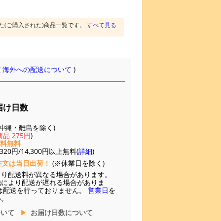
た(ご購入された)商品一覧です。
すべて見る
(
海外への配送について
)
届け日数
(※沖縄・離島を除く)
品 275円
)
送料無料
20円/14,300円以上無料(
詳細
)
注文は当日出荷！
(※休業日を除く)
より配送料が異なる場合があります。
他により配送が遅れる場合がありま
は配送を行っておりません。
営業日
を
い。
ついて
お届け日数について