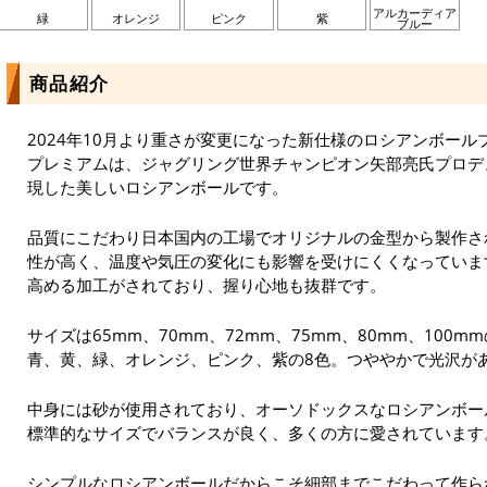
アルカーディア
緑
オレンジ
ピンク
紫
ブルー
商品紹介
2024年10月より重さが変更になった新仕様のロシアンボー
プレミアムは、ジャグリング世界チャンピオン矢部亮氏プロデ
現した美しいロシアンボールです。
品質にこだわり日本国内の工場でオリジナルの金型から製作さ
性が高く、温度や気圧の変化にも影響を受けにくくなっていま
高める加工がされており、握り心地も抜群です。
サイズは65mm、70mm、72mm、75mm、80mm、100
青、黄、緑、オレンジ、ピンク、紫の8色。つややかで光沢が
中身には砂が使用されており、オーソドックスなロシアンボー
標準的なサイズでバランスが良く、多くの方に愛されています
シンプルなロシアンボールだからこそ細部までこだわって作ら