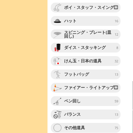
ポイ・スタッフ・スイング
ハット
16
スピニング・プレート(皿
12
回し)
ダイス・スタッキング
8
けん玉・日本の道具
32
フットバッグ
13
ファイアー・ライトアップ
ペン回し
59
バランス
13
その他道具
75