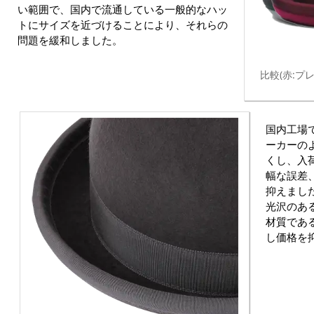
い範囲で、国内で流通している一般的なハッ
トにサイズを近づけることにより、それらの
問題を緩和しました。
比較(赤:プ
国内工場
ーカーの
くし、入
幅な誤差
抑えまし
光沢のあ
材質であ
し価格を