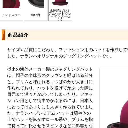
比較(赤:プレミ
アムハット グレ
アジャスター
縫い目
ー:アンダーセ
ン)
商品紹介
サイズや品質にこだわり、ファッション用のハットを作成して
した、ナランハオリジナルのジャグリングハットです。
従来の海外メーカー製のジャグリングハット
は、帽子の半球形のクラウンと呼ばれる部分
と、ブリムと呼ばれる、つばの分が大き目に
作られており、ハットを投げてかぶった際に
目元まで深々とかぶってしまったり、ファッ
ション用として街中でかぶるのには、日本人
にとってはあまりにも大きく作られていまし
た。ナランハ プレミアム ハットは腕や体の
上でハットを転がすロール系や、ブリムを指
で持って回転させるスピン系などに影響がな