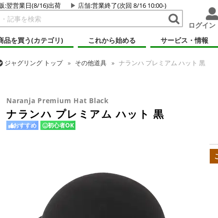
販:翌営業日(8/16)出荷
店舗
:営業終了(次回 8/16 10:00-)
ログイン
商品を買う(カテゴリ)
これから始める
サービス・情報
ジャグリング
トップ
その他道具
ナランハ プレミアム ハット 黒
ジャグリング
トップ
ハット
ナランハ プレミアム ハット 黒
Naranja Premium Hat Black
ナランハ プレミアム ハット 黒
おすすめ
初心者OK