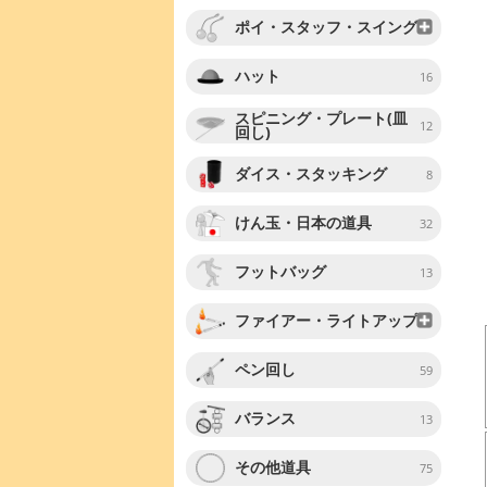
ポイ・スタッフ・スイング
ハット
16
スピニング・プレート(皿
12
回し)
ダイス・スタッキング
8
けん玉・日本の道具
32
フットバッグ
13
ファイアー・ライトアップ
ペン回し
59
バランス
13
その他道具
75