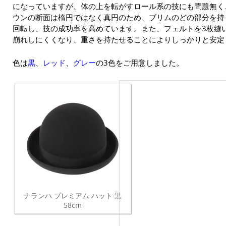
になっていますが、体の上を転がすロール系の技にも問題無く
ウンの断面は楕円ではなく真円のため、ブリムのどの部分を持
回転し、技の成功率を高めています。また、フェルトを3枚縫
崩れしにくくなり、重さを持たせることによりしっかりと安定
色は
黒
、
レッド
、
グレー
の3色をご用意しました。
ナランハ プレミアム ハット 黒
58cm