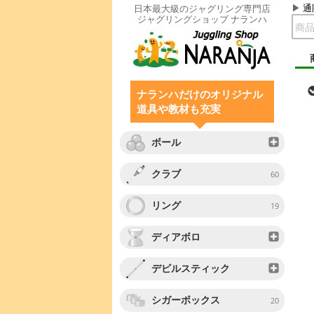
通
日本最大級のジャグリング専門店
ジャグリングショップ ナランハ
ナランハだけのオリジナル
道具や教材も充実
ボール
クラブ
60
リング
19
ディアボロ
デビルスティック
シガーボックス
20