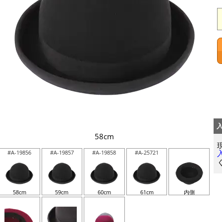
58cm
#A-19856
#A-19857
#A-19858
#A-25721
58cm
59cm
60cm
61cm
内側