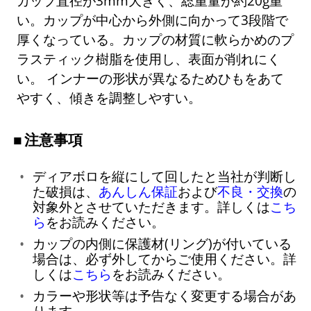
カップ直径が3mm大きく、総重量が約20g重
い。カップが中心から外側に向かって3段階で
厚くなっている。カップの材質に軟らかめのプ
ラスティック樹脂を使用し、表面が削れにく
い。 インナーの形状が異なるためひもをあて
やすく、傾きを調整しやすい。
注意事項
ディアボロを縦にして回したと当社が判断し
た破損は、
あんしん保証
および
不良・交換
の
対象外とさせていただきます。詳しくは
こち
ら
をお読みください。
カップの内側に保護材(リング)が付いている
場合は、必ず外してからご使用ください。詳
しくは
こちら
をお読みください。
カラーや形状等は予告なく変更する場合があ
ります。