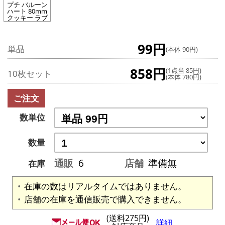
プチ バルーン
ハート 80mm
クッキー ラブ
99円
単品
(本体 90円)
858円
(1点当 85円)
10枚セット
(本体 780円)
ご注文
数単位
数量
通販
6
店舗
準備無
在庫
在庫の数はリアルタイムではありません。
店舗の在庫を通信販売で購入できません。
(送料275円)
詳細