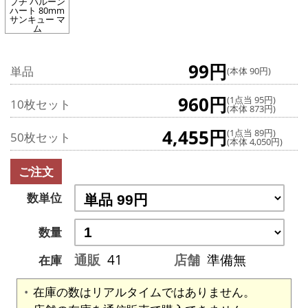
プチ バルーン
ハート 80mm
サンキュー マ
ム
99円
単品
(本体 90円)
960円
(1点当 95円)
10枚セット
(本体 873円)
4,455円
(1点当 89円)
50枚セット
(本体 4,050円)
ご注文
数単位
数量
通販
41
店舗
準備無
在庫
在庫の数はリアルタイムではありません。