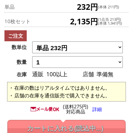
232円
単品
(本体 211円)
2,135円
(1点当 213円)
10枚セット
(本体 1,941円)
ご注文
数単位
数量
通販
100以上
店舗
準備無
在庫
在庫の数はリアルタイムではありません。
店舗の在庫を通信販売で購入できません。
(送料275円)
詳細
対応商品
カートに入れる
(読込中...)