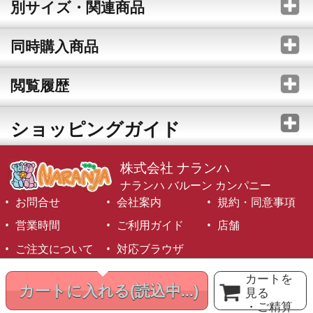
別サイズ・関連商品
同時購入商品
閲覧履歴
ショッピングガイド
株式会社 ナランハ
ナランハ バルーン カンパニー
お問合せ
会社案内
規約・同意事項
営業時間
ご利用ガイド
店舗
ご注文について
対応ブラウザ
©1999-2026 NARANJA Inc. All Rights Reserved.
カートを
カートに入れる
(読込中...)
見る
・ご精算