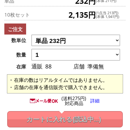
232円
単品
(本体 211円)
2,135円
(1点当 213円)
10枚セット
(本体 1,941円)
ご注文
数単位
数量
通販
88
店舗
準備無
在庫
在庫の数はリアルタイムではありません。
店舗の在庫を通信販売で購入できません。
(送料275円)
詳細
対応商品
カートに入れる
(読込中...)