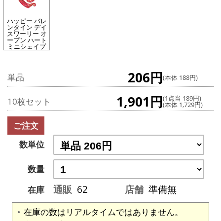
ハッピー バレ
ンタイン デイ
スワーリー オ
ープン ハート
ミニシェイプ
206円
単品
(本体 188円)
1,901円
(1点当 189円)
10枚セット
(本体 1,729円)
ご注文
数単位
数量
通販
62
店舗
準備無
在庫
在庫の数はリアルタイムではありません。