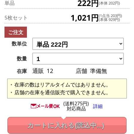
222円
単品
(本体 202円)
1,021円
(1点当 203円)
5枚セット
(本体 929円)
ご注文
数単位
数量
通販
12
店舗
準備無
在庫
在庫の数はリアルタイムではありません。
店舗の在庫を通信販売で購入できません。
(送料275円)
詳細
対応商品
カートに入れる
(読込中...)