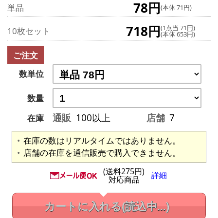
78円
単品
(本体 71円)
718円
(1点当 71円)
10枚セット
(本体 653円)
ご注文
数単位
数量
通販
100以上
店舗
7
在庫
在庫の数はリアルタイムではありません。
店舗の在庫を通信販売で購入できません。
(送料275円)
詳細
対応商品
カートに入れる
(読込中...)