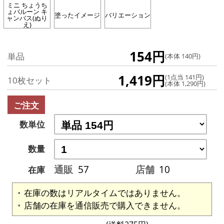
ミニ ちょうち
ょバルーン キ
塗ったイメージ
バリエーション
ャンバス(ぬり
え)
154円
単品
(本体 140円)
1,419円
(1点当 141円)
10枚セット
(本体 1,290円)
ご注文
数単位
数量
通販
57
店舗
10
在庫
在庫の数はリアルタイムではありません。
店舗の在庫を通信販売で購入できません。