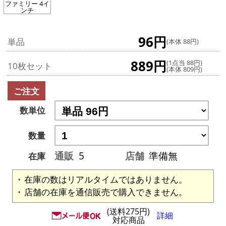
ファミリー 4イ
ンチ
96円
単品
(本体 88円)
889円
(1点当 88円)
10枚セット
(本体 809円)
ご注文
数単位
数量
通販
5
店舗
準備無
在庫
在庫の数はリアルタイムではありません。
店舗の在庫を通信販売で購入できません。
(送料275円)
詳細
対応商品