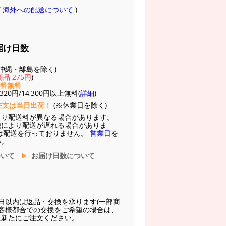
(
海外への配送について
)
届け日数
(※沖縄・離島を除く)
品 275円
)
送料無料
20円/14,300円以上無料(
詳細
)
注文は当日出荷！
(※休業日を除く)
より配送料が異なる場合があります。
他により配送が遅れる場合がありま
は配送を行っておりません。
営業日
を
い。
ついて
お届け日数について
日以内は返品・交換を承ります(一部商
お客様都合での交換をご希望の場合は、
に新たにご注文ください。