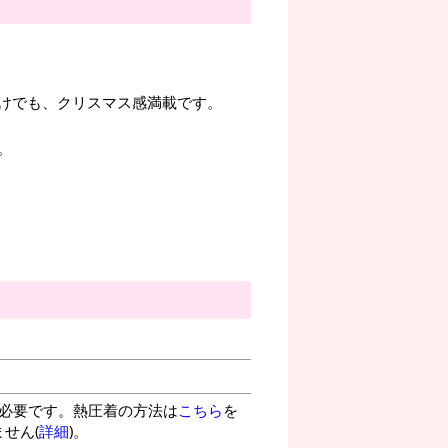
けでも、クリスマス感満載です。
。
。
が必要です。熱圧着の方法は
こちら
を
せん(
詳細
)。