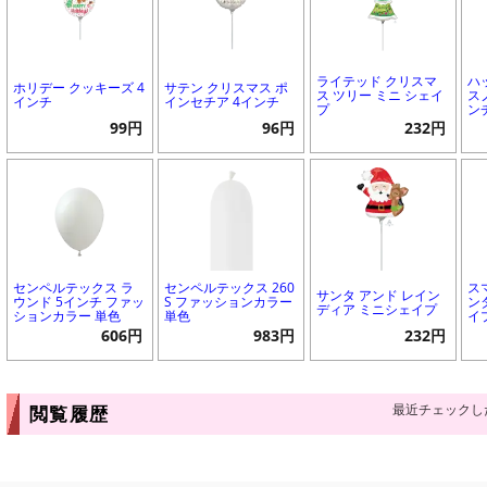
ライテッド クリスマ
ハ
ホリデー クッキーズ 4
サテン クリスマス ポ
ス ツリー ミニ シェイ
ス
インチ
インセチア 4インチ
プ
ン
99円
96円
232円
センペルテックス ラ
センペルテックス 260
ス
サンタ アンド レイン
ウンド 5インチ ファッ
S ファッションカラー
ン
ディア ミニシェイプ
ションカラー 単色
単色
イ
606円
983円
232円
最近チェックし
閲覧履歴