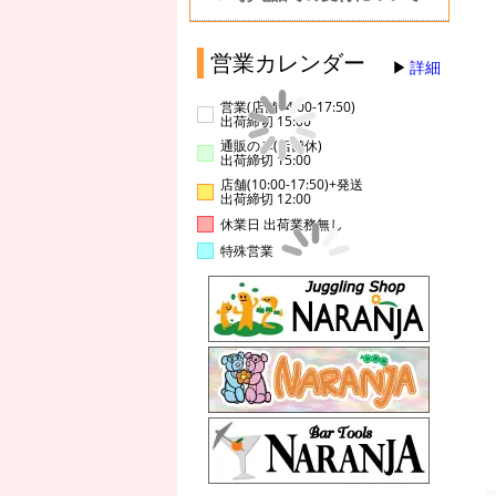
営業カレンダー
詳細
営業(店舗14:00-17:50)
出荷締切 15:00
通販のみ(店舗休)
出荷締切 15:00
店舗(10:00-17:50)+発送
出荷締切 12:00
休業日 出荷業務無し
特殊営業