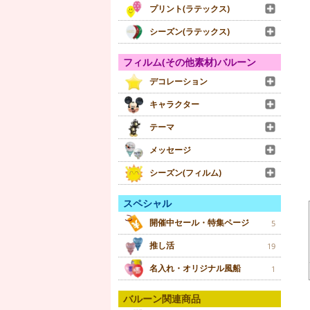
プリント(ラテックス)
シーズン(ラテックス)
フィルム(その他素材)バルーン
デコレーション
キャラクター
テーマ
メッセージ
シーズン(フィルム)
スペシャル
開催中セール・特集ページ
5
推し活
19
名入れ・オリジナル風船
1
バルーン関連商品