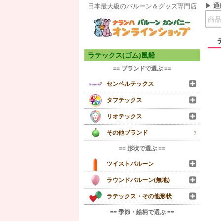
通
日本最大級のバルーン＆グッズ専門店
ラテックス(ゴム)風船
== ブランドで選ぶ ==
センペルテックス
タフテックス
リオテックス
その他ブランド
2
== 形状で選ぶ ==
ツイストバルーン
ラウンドバルーン(無地)
ラテックス・その他形状
== 季節・絵柄で選ぶ ==