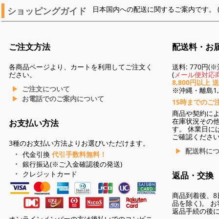
ショッピングガイド
日本国内への配送に関するご案内です。 
ご注文方法
配送料・お
各商品ページより、カートを利用してご注文く
送料: 770円
ださい。
(
メール便対応商
8,800円以上 
ご注文について
※沖縄・離島1,3
お電話でのご案内について
15時までのご
商品や契約に
在庫状況その
お支払い方法
す。 休業日に
ご確認くださ
3種のお支払い方法よりお選びいただけます。
配送料に
代金引換
代引手数料無料！
銀行振込(※ご入金確認後の発送)
クレジットカード
返品・交換
商品到着後、8
品を除く)。 
返品手続の後