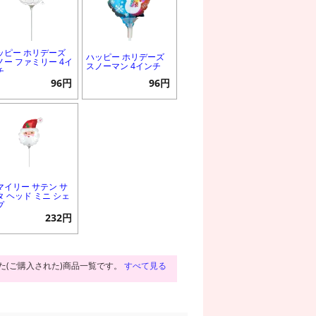
ッピー ホリデーズ
ハッピー ホリデーズ
ノー ファミリー 4イ
スノーマン 4インチ
チ
96円
96円
マイリー サテン サ
タ ヘッド ミニ シェ
プ
232円
た(ご購入された)商品一覧です。
すべて見る