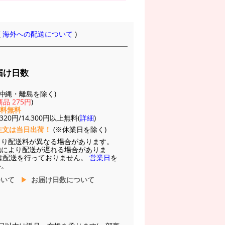
(
海外への配送について
)
届け日数
(※沖縄・離島を除く)
品 275円
)
送料無料
20円/14,300円以上無料(
詳細
)
注文は当日出荷！
(※休業日を除く)
より配送料が異なる場合があります。
他により配送が遅れる場合がありま
は配送を行っておりません。
営業日
を
い。
ついて
お届け日数について