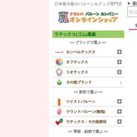
通
日本最大級のバルーン＆グッズ専門店
ラテックス(ゴム)風船
== ブランドで選ぶ ==
センペルテックス
タフテックス
リオテックス
その他ブランド
2
== 形状で選ぶ ==
ツイストバルーン
ラウンドバルーン(無地)
ラテックス・その他形状
== 季節・絵柄で選ぶ ==