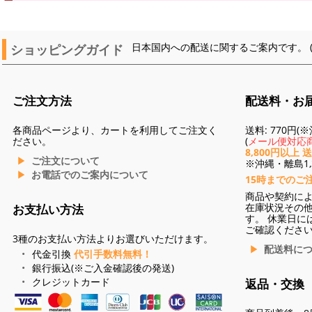
ショッピングガイド
日本国内への配送に関するご案内です。 
ご注文方法
配送料・お
各商品ページより、カートを利用してご注文く
送料: 770円
ださい。
(
メール便対応商
8,800円以上 
ご注文について
※沖縄・離島1,3
お電話でのご案内について
15時までのご
商品や契約に
在庫状況その
お支払い方法
す。 休業日に
ご確認くださ
3種のお支払い方法よりお選びいただけます。
配送料に
代金引換
代引手数料無料！
銀行振込(※ご入金確認後の発送)
クレジットカード
返品・交換