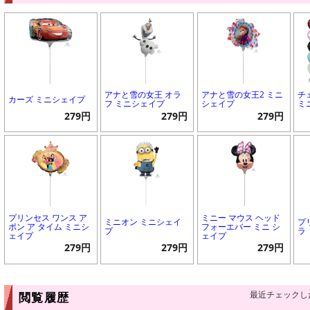
アナと雪の女王 オラ
アナと雪の女王2 ミニ
チ
カーズ ミニシェイプ
フ ミニシェイプ
シェイプ
ミ
279円
279円
279円
プリンセス ワンス ア
ミニー マウス ヘッド
ミニオン ミニシェイ
プ
ポン ア タイム ミニシ
フォーエバー ミニ シ
プ
ラ
ェイプ
ェイプ
279円
279円
279円
最近チェックし
閲覧履歴