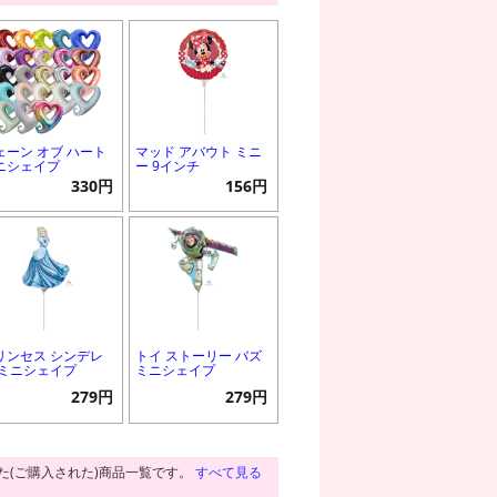
ェーン オブ ハート
マッド アバウト ミニ
ニシェイプ
ー 9インチ
330円
156円
リンセス シンデレ
トイ ストーリー バズ
 ミニシェイプ
ミニシェイプ
279円
279円
た(ご購入された)商品一覧です。
すべて見る