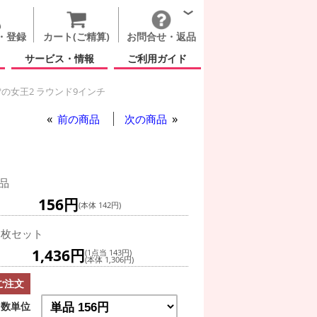
・登録
カート(ご精算)
お問合せ・返品
サービス・情報
ご利用ガイド
の女王2 ラウンド9インチ
前の商品
次の商品
品
156円
(本体 142円)
0枚セット
1,436円
(1点当 143円)
(本体 1,306円)
ご注文
数単位