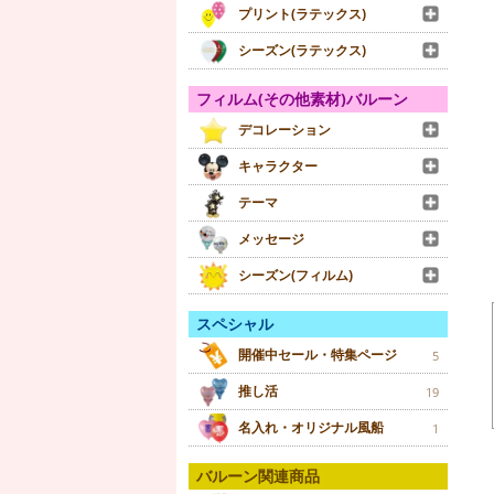
プリント(ラテックス)
シーズン(ラテックス)
フィルム(その他素材)バルーン
デコレーション
キャラクター
テーマ
メッセージ
シーズン(フィルム)
スペシャル
開催中セール・特集ページ
5
推し活
19
名入れ・オリジナル風船
1
バルーン関連商品