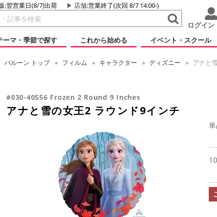
販:翌営業日(8/7)出荷
店舗
:営業終了(次回 8/7 14:00-)
ログイン
テーマ・季節で探す
これから始める
イベント・スクール
バルーン
トップ
フィルム
キャラクター
ディズニー
アナと雪
#030-40556 Frozen 2 Round 9 Inches
アナと雪の女王2 ラウンド9インチ
単
1