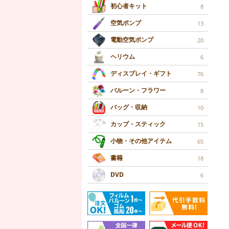
初心者キット
8
空気ポンプ
13
電動空気ポンプ
20
ヘリウム
6
ディスプレイ・ギフト
76
バルーン・フラワー
8
バッグ・収納
10
カップ・スティック
15
小物・その他アイテム
65
書籍
18
DVD
6