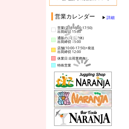
営業カレンダー
詳細
営業(店舗14:00-17:50)
出荷締切 15:00
通販のみ(店舗休)
出荷締切 15:00
店舗(10:00-17:50)+発送
出荷締切 12:00
休業日 出荷業務無し
特殊営業