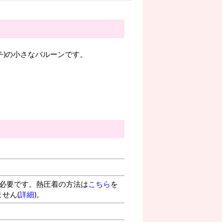
チ)の小さなバルーンです。
が必要です。熱圧着の方法は
こちら
を
せん(
詳細
)。