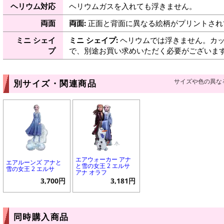
ヘリウム対応
ヘリウムガスを入れても浮きません。
両面
両面:
正面と背面に異なる絵柄がプリントされ
ミニ シェイ
ミニ シェイプ:
ヘリウムでは浮きません。カッ
プ
で、別途お買い求めいただく必要がございま
サイズや色の異な
別サイズ・関連商品
エアウォーカー アナ
エアルーンズ アナと
と雪の女王 2 エルサ
雪の女王 2 エルサ
アナ オラフ
3,700円
3,181円
同時購入商品