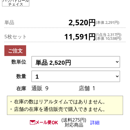
パウパトロール
チェイス
2,520円
単品
(本体 2,291円)
11,591円
(1点当 2,317円)
5枚セット
(本体 10,538円)
ご注文
数単位
数量
通販
9
店舗
1
在庫
在庫の数はリアルタイムではありません。
店舗の在庫を通信販売で購入できません。
(送料275円)
詳細
対応商品