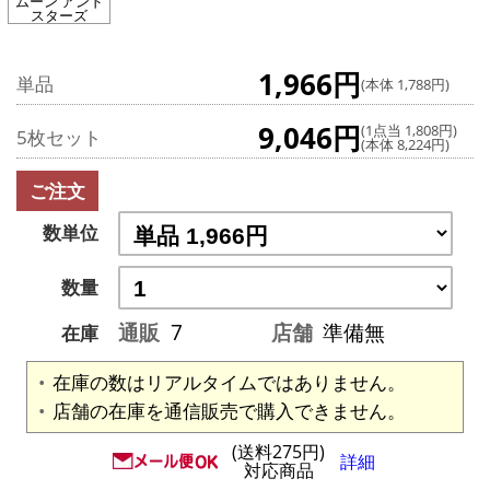
ムーン アンド
スターズ
1,966円
単品
(本体 1,788円)
9,046円
(1点当 1,808円)
5枚セット
(本体 8,224円)
ご注文
数単位
数量
通販
7
店舗
準備無
在庫
在庫の数はリアルタイムではありません。
店舗の在庫を通信販売で購入できません。
(送料275円)
詳細
対応商品