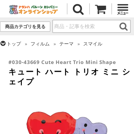
商品カテゴリを見る
トップ
フィルム
テーマ
スマイル
トップ
フィルム
シーズン(フィルム)
トップ
フィルム
メッセージ
ラブ
バレンタイン
#030-43669 Cute Heart Trio Mini Shape
キュート ハート トリオ ミニ シ
ェイプ