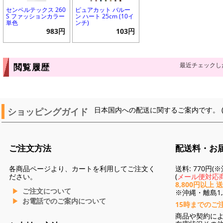
センペルテックス 260
ピュアカット バルー
S ファッションカラー
ン ハート 25cm (10イ
単色
ンチ)
983円
103円
最近チェックし
閲覧履歴
ショッピングガイド
日本国内への配送に関するご案内です。 
ご注文方法
配送料・お
各商品ページより、カートを利用してご注文く
送料: 770円
ださい。
(
メール便対応商
8,800円以上 
ご注文について
※沖縄・離島1,3
お電話でのご案内について
15時までのご
商品や契約に