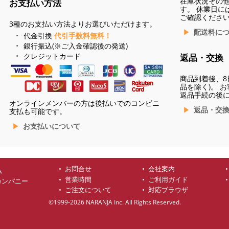
在庫状況その
お支払い方法
す。 休業日に
ご確認くださ
3種のお支払い方法よりお選びいただけます。
配送料に
代金引換
代引手数料無料！
銀行振込(※ご入金確認後の発送)
クレジットカード
返品・交換
商品到着後、8
品を除く)。 
返品手続の後
オンラインメンバーの方は後払いでのコンビニ
返品・交
支払も可能です。
お支払いについて
お問合せ
会社案内
ハ
営業時間
ご利用ガイド
カンパニー
ご注文について
対応ブラウザ
©1999-2026 NARANJA Inc. All Rights Reserved.