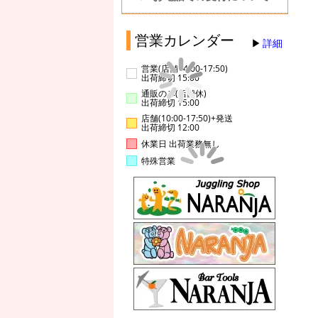
営業カレンダー
詳細
営業(店舗14:00-17:50)
出荷締切 15:00
通販のみ(店舗休)
出荷締切 15:00
店舗(10:00-17:50)+発送
出荷締切 12:00
休業日 出荷業務無し
特殊営業