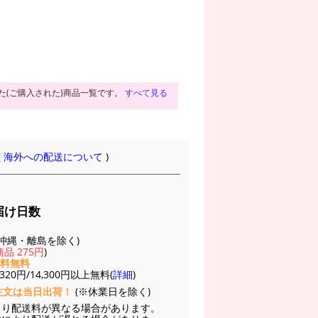
た(ご購入された)商品一覧です。
すべて見る
(
海外への配送について
)
届け日数
(※沖縄・離島を除く)
品 275円
)
送料無料
20円/14,300円以上無料(
詳細
)
注文は当日出荷！
(※休業日を除く)
より配送料が異なる場合があります。