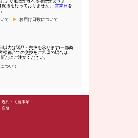
他により配送が遅れる場合がありま
は配送を行っておりません。
営業日
を
い。
ついて
お届け日数について
日以内は返品・交換を承ります(一部商
お客様都合での交換をご希望の場合は、
に新たにご注文ください。
換について
規約・同意事項
店舗