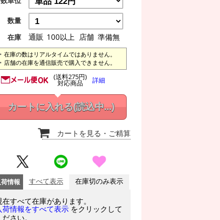
数単位
数量
通販
100以上
店舗
準備無
在庫
在庫の数はリアルタイムではありません。
店舗の在庫を通信販売で購入できません。
(送料275円)
詳細
対応商品
カートに入れる
(読込中...)
カートを見る
・ご精算
入荷情報
すべて表示
在庫切のみ表示
現在すべて在庫があります。
をクリックして
入荷情報をすべて表示
ください。