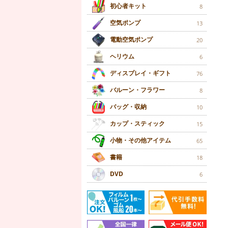
初心者キット
8
空気ポンプ
13
電動空気ポンプ
20
ヘリウム
6
ディスプレイ・ギフト
76
バルーン・フラワー
8
バッグ・収納
10
カップ・スティック
15
小物・その他アイテム
65
書籍
18
DVD
6