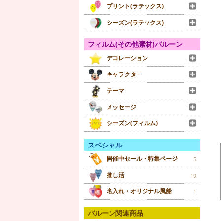
プリント(ラテックス)
シーズン(ラテックス)
フィルム(その他素材)バルーン
デコレーション
キャラクター
テーマ
メッセージ
シーズン(フィルム)
スペシャル
開催中セール・特集ページ
5
推し活
19
名入れ・オリジナル風船
1
バルーン関連商品