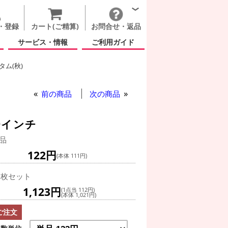
・登録
カート(ご精算)
お問合せ・返品
サービス・情報
ご利用ガイド
ム(秋)
前の商品
次の商品
9インチ
品
122円
(本体 111円)
0枚セット
1,123円
(1点当 112円)
(本体 1,021円)
ご注文