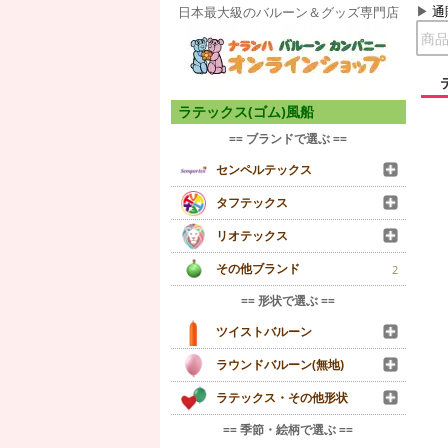
通
日本最大級のバルーン＆グッズ専門店
ラテックス(ゴム)風船
== ブランドで選ぶ ==
センペルテックス
タフテックス
リオテックス
その他ブランド
2
== 形状で選ぶ ==
ツイストバルーン
ラウンドバルーン(無地)
ラテックス・その他形状
== 季節・絵柄で選ぶ ==