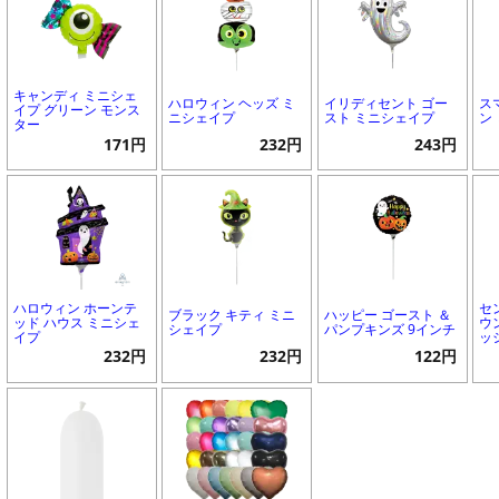
キャンディ ミニシェ
ハロウィン ヘッズ ミ
イリディセント ゴー
ス
イプ グリーン モンス
ニシェイプ
スト ミニシェイプ
ン
ター
171円
232円
243円
ハロウィン ホーンテ
セ
ブラック キティ ミニ
ハッピー ゴースト ＆
ッド ハウス ミニシェ
ウ
シェイプ
パンプキンズ 9インチ
イプ
ッ
232円
232円
122円