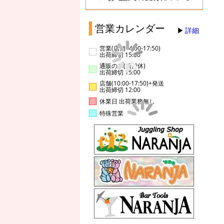
営業カレンダー
詳細
営業(店舗14:00-17:50)
出荷締切 15:00
通販のみ(店舗休)
出荷締切 15:00
店舗(10:00-17:50)+発送
出荷締切 12:00
休業日 出荷業務無し
特殊営業