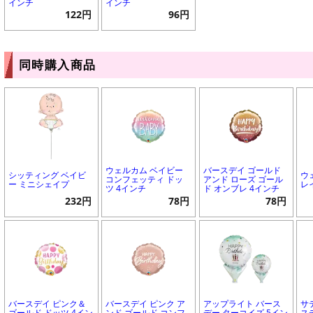
インチ
インチ
122円
96円
同時購入商品
ウェルカム ベイビー
バースデイ ゴールド
シッティング ベイビ
ウ
コンフェッティ ドッ
アンド ローズ ゴール
ー ミニシェイプ
レ
ツ 4インチ
ド オンブレ 4インチ
232円
78円
78円
バースデイ ピンク＆
バースデイ ピンク ア
アップライト バース
サ
ゴールド ドッツ 4イン
ンド ゴールド コンフ
デー ターコイズ 5イン
ス