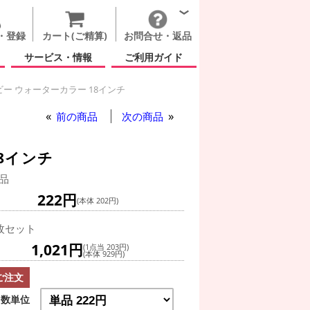
・登録
カート(ご精算)
お問合せ・返品
サービス・情報
ご利用ガイド
ー ウォーターカラー 18インチ
前の商品
次の商品
8インチ
品
222円
(本体 202円)
枚セット
1,021円
(1点当 203円)
(本体 929円)
ご注文
数単位