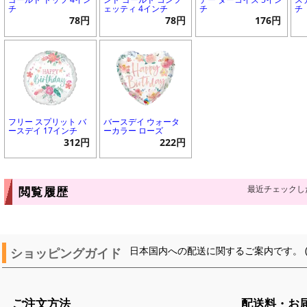
チ
ェッティ 4インチ
チ
チ
78円
78円
176円
フリー スプリット バ
バースデイ ウォータ
ースデイ 17インチ
ーカラー ローズ
312円
222円
最近チェックし
閲覧履歴
ショッピングガイド
日本国内への配送に関するご案内です。 
ご注文方法
配送料・お