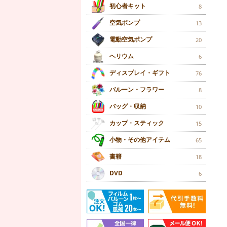
初心者キット
8
空気ポンプ
13
電動空気ポンプ
20
ヘリウム
6
ディスプレイ・ギフト
76
バルーン・フラワー
8
バッグ・収納
10
カップ・スティック
15
小物・その他アイテム
65
書籍
18
DVD
6