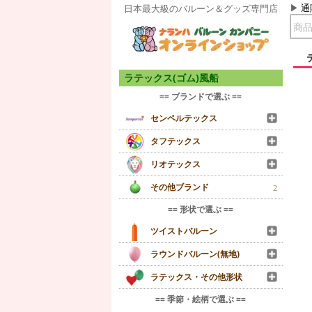
通
日本最大級のバルーン＆グッズ専門店
ラテックス(ゴム)風船
== ブランドで選ぶ ==
センペルテックス
タフテックス
リオテックス
その他ブランド
2
== 形状で選ぶ ==
ツイストバルーン
ラウンドバルーン(無地)
ラテックス・その他形状
== 季節・絵柄で選ぶ ==