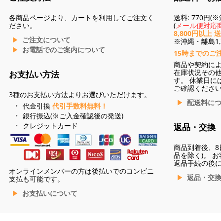
各商品ページより、カートを利用してご注文く
送料: 770円
ださい。
(
メール便対応商
8,800円以上 
ご注文について
※沖縄・離島1,3
お電話でのご案内について
15時までのご
商品や契約に
在庫状況その
お支払い方法
す。 休業日に
ご確認くださ
3種のお支払い方法よりお選びいただけます。
配送料に
代金引換
代引手数料無料！
銀行振込(※ご入金確認後の発送)
クレジットカード
返品・交換
商品到着後、8
品を除く)。 
返品手続の後
オンラインメンバーの方は後払いでのコンビニ
返品・交
支払も可能です。
お支払いについて