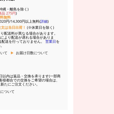
(※沖縄・離島を除く)
品 275円
)
送料無料
20円/14,300円以上無料(
詳細
)
注文は当日出荷！
(※休業日を除く)
より配送料が異なる場合があります。
他により配送が遅れる場合がありま
は配送を行っておりません。
営業日
を
い。
ついて
お届け日数について
日以内は返品・交換を承ります(一部商
お客様都合での交換をご希望の場合は、
に新たにご注文ください。
換について