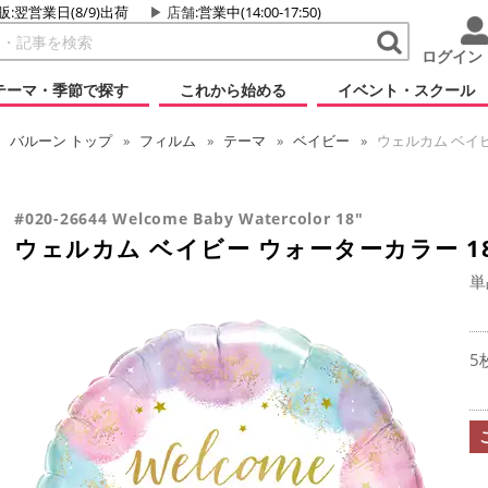
販:翌営業日(8/9)出荷
店舗
:営業中(14:00-17:50)
ログイン
テーマ・季節で探す
これから始める
イベント・スクール
バルーン
トップ
フィルム
テーマ
ベイビー
ウェルカム ベイビ
#020-26644 Welcome Baby Watercolor 18"
ウェルカム ベイビー ウォーターカラー 1
単
5