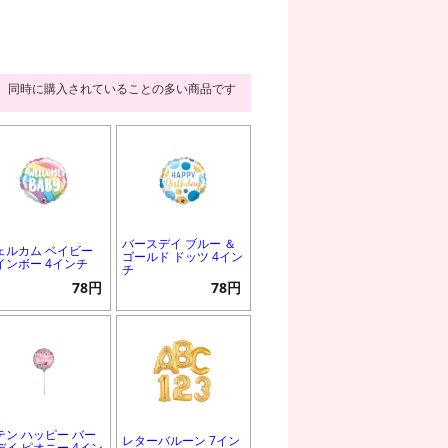
同時に購入されていることの多い商品です
バースデイ ブルー ＆
ェルカム ベイビー
ゴールド ドッツ 4イン
インボー 4インチ
チ
78円
78円
テン ハッピー バー
レターバルーン 7イン
デイ ピオニー 4イン