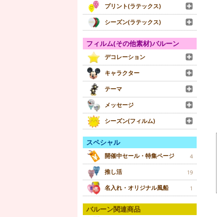
プリント(ラテックス)
シーズン(ラテックス)
フィルム(その他素材)バルーン
デコレーション
キャラクター
テーマ
メッセージ
シーズン(フィルム)
スペシャル
開催中セール・特集ページ
4
推し活
19
名入れ・オリジナル風船
1
バルーン関連商品