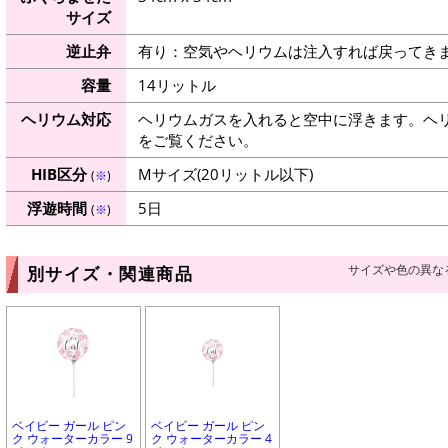
サイズ
逆止弁
有り：空気やヘリウムは注入すれば戻ってき
容量
14リットル
ヘリウム対応
ヘリウムガスを入れると空中に浮きます。ヘ
をご覧ください。
HIB区分
Mサイズ(20リットル以下)
(
※
)
浮遊時間
5日
(
※
)
サイズや色の異な
別サイズ・関連商品
ベイビー ガール ピン
ベイビー ガール ピン
ク ウォーターカラー 9
ク ウォーターカラー 4