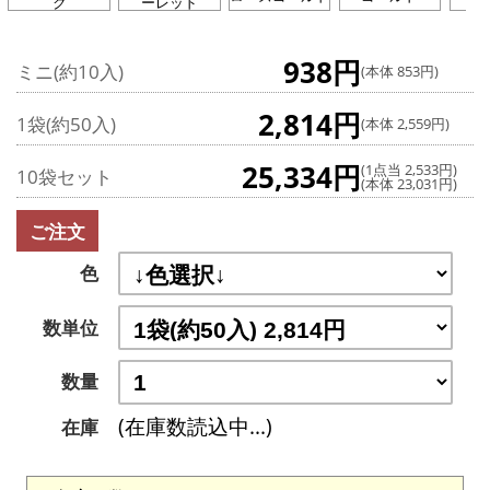
ク
ーレッド
938円
ミニ(約10入)
(本体 853円)
2,814円
1袋(約50入)
(本体 2,559円)
25,334円
(1点当 2,533円)
10袋セット
(本体 23,031円)
ご注文
色
数単位
数量
(在庫数読込中...)
在庫