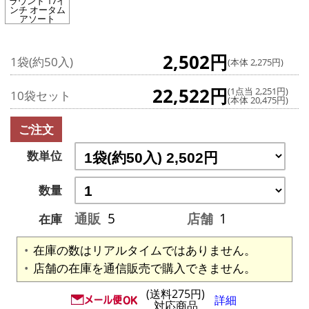
ラウンド 17イ
ンチ オータム
アソート
2,502円
1袋(約50入)
(本体 2,275円)
22,522円
(1点当 2,251円)
10袋セット
(本体 20,475円)
ご注文
数単位
数量
通販
5
店舗
1
在庫
在庫の数はリアルタイムではありません。
店舗の在庫を通信販売で購入できません。
(送料275円)
詳細
対応商品