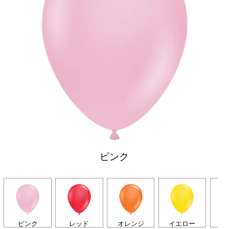
ピンク
ピンク
レッド
オレンジ
イエロー
グ