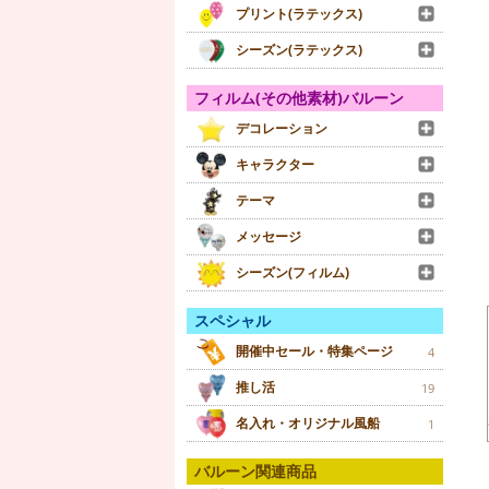
プリント(ラテックス)
シーズン(ラテックス)
フィルム(その他素材)バルーン
デコレーション
キャラクター
テーマ
メッセージ
シーズン(フィルム)
スペシャル
開催中セール・特集ページ
4
推し活
19
名入れ・オリジナル風船
1
バルーン関連商品