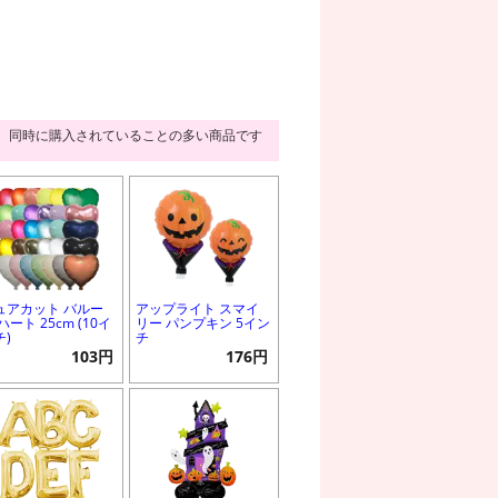
同時に購入されていることの多い商品です
ュアカット バルー
アップライト スマイ
ハート 25cm (10イ
リー パンプキン 5イン
チ)
チ
103円
176円