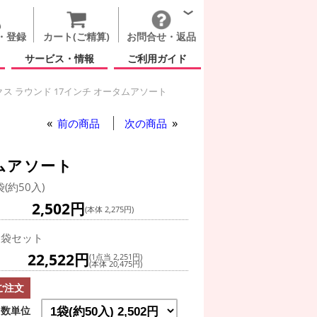
・登録
カート(ご精算)
お問合せ・返品
サービス・情報
ご利用ガイド
ス ラウンド 17インチ オータムアソート
ラウンド 17インチ オータムアソート
前の商品
次の商品
ムアソート
袋(約50入)
2,502円
(本体 2,275円)
0袋セット
22,522円
(1点当 2,251円)
(本体 20,475円)
ご注文
数単位