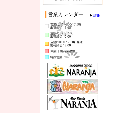
営業カレンダー
詳細
営業(店舗14:00-17:50)
出荷締切 15:00
通販のみ(店舗休)
出荷締切 15:00
店舗(10:00-17:50)+発送
出荷締切 12:00
休業日 出荷業務無し
特殊営業