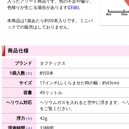
入ったアソート商品です。色の不足や偏り、
色移りが生じる場合があります(
詳細
)。
本商品は1袋あたり約50本入りです。ミニパ
ックでの販売はしておりません。
商品仕様
ブランド
タフテックス
1袋入数
約50本
(
※
)
サイズ
17インチ(ふくらませた時の幅：約43cm)
容量
49リットル
ヘリウム対応
ヘリウムガスを入れると空中に浮きます。ヘ
をご覧ください。
浮力
42g
(
※
)
浮遊時間
33時間
(
※
)