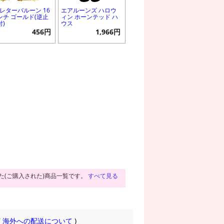
Gレターバルーン 16
エアルーンズ ハロウ
ンチ ゴールド(逆止
ィン ホーンテッド ハ
付)
ウス
456円
1,966円
た(ご購入された)商品一覧です。
すべて見る
(
海外への配送について
)