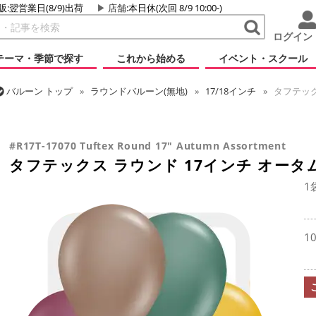
販:翌営業日(8/9)出荷
店舗
:本日休(次回 8/9 10:00-)
ログイン
テーマ・季節で探す
これから始める
イベント・スクール
バルーン
トップ
ラウンドバルーン(無地)
17/18インチ
タフテック
バルーン
トップ
タフテックス
ラウンドバルーン
タフテックス 
#R17T-17070 Tuftex Round 17" Autumn Assortment
タフテックス ラウンド 17インチ オータ
1
1