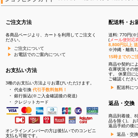
ご注文方法
配送料・お
各商品ページより、カートを利用してご注文く
送料: 770円
ださい。
(
メール便対応商
8,800円以上 
ご注文について
※沖縄・離島1,3
お電話でのご案内について
15時までのご
商品や契約に
在庫状況その
お支払い方法
す。 休業日に
ご確認くださ
3種のお支払い方法よりお選びいただけます。
配送料に
代金引換
代引手数料無料！
銀行振込(※ご入金確認後の発送)
クレジットカード
返品・交換
商品到着後、8
品を除く)。 
返品手続の後
オンラインメンバーの方は後払いでのコンビニ
返品・交
支払も可能です。