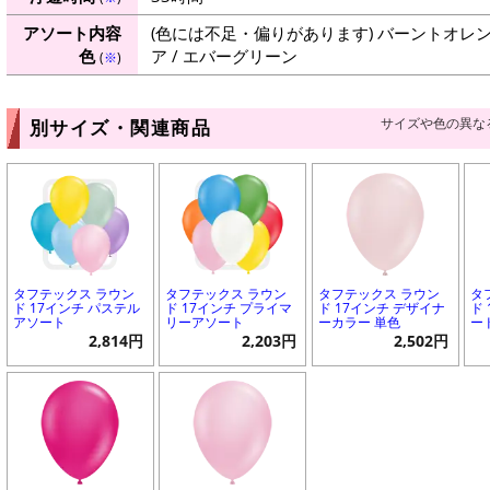
アソート内容
(色には不足・偏りがあります) バーントオレンジ 
色
ア / エバーグリーン
(
※
)
サイズや色の異な
別サイズ・関連商品
タフテックス ラウン
タフテックス ラウン
タフテックス ラウン
タ
ド 17インチ パステル
ド 17インチ プライマ
ド 17インチ デザイナ
ド
アソート
リーアソート
ーカラー 単色
ー
2,814円
2,203円
2,502円