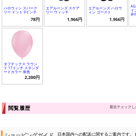
A
ハロウィン スパーク
エアルーンズ スケア
エアルーンズ ハロウ
イ
リー ドット 9インチ
リー ウィッチ
ィン ゴースト
弁
78円
1,966円
1,966円
タフテックス ラウン
ド 17インチ スタンダ
ードカラー 単色
2,200円
最近チェックし
閲覧履歴
ショッピングガイド
日本国内への配送に関するご案内です。 