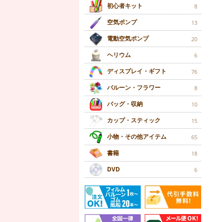
初心者キット
8
空気ポンプ
13
電動空気ポンプ
20
ヘリウム
6
ディスプレイ・ギフト
76
バルーン・フラワー
8
バッグ・収納
10
カップ・スティック
15
小物・その他アイテム
65
書籍
18
DVD
6