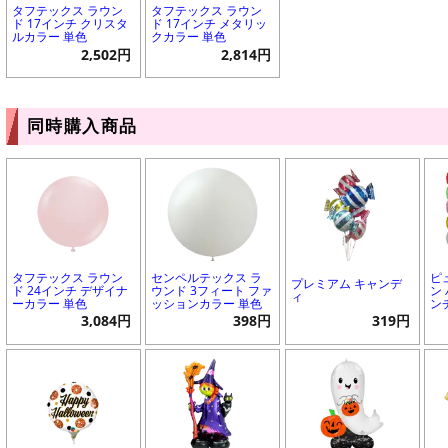
タフテックス ラウン
タフテックス ラウン
ド 17インチ クリスタ
ド 17インチ メタリッ
ルカラー 単色
クカラー 単色
2,502円
2,814円
同時購入商品
タフテックス ラウン
センペルテックス ラ
ピ
プレミアム キャンデ
ド 24インチ デザイナ
ウンド 3フィート ファ
ン 
ィ
ーカラー 単色
ッションカラー 単色
ン
3,084円
398円
319円