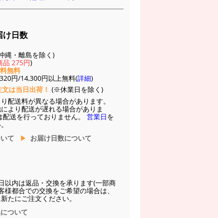
届け日数
(※沖縄・離島を除く)
品 275円
)
送料無料
20円/14,300円以上無料(
詳細
)
注文は当日出荷！
(※休業日を除く)
より配送料が異なる場合があります。
他により配送が遅れる場合がありま
は配送を行っておりません。
営業日
を
い。
ついて
お届け日数について
日以内は返品・交換を承ります(一部商
お客様都合での交換をご希望の場合は、
に新たにご注文ください。
換について