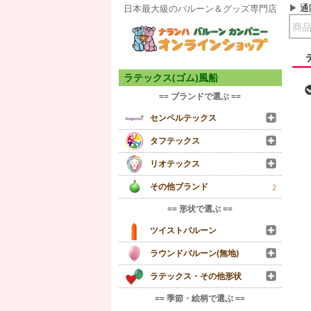
通
日本最大級のバルーン＆グッズ専門店
ラテックス(ゴム)風船
== ブランドで選ぶ ==
センペルテックス
タフテックス
リオテックス
その他ブランド
2
== 形状で選ぶ ==
ツイストバルーン
ラウンドバルーン(無地)
ラテックス・その他形状
== 季節・絵柄で選ぶ ==