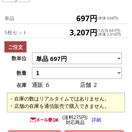
697円
単品
(本体 634円)
3,207円
(1点当 641円)
5枚セット
(本体 2,916円)
ご注文
数単位
数量
通販
6
店舗
2
在庫
在庫の数はリアルタイムではありません。
店舗の在庫を通信販売で購入できません。
(送料275円)
詳細
対応商品