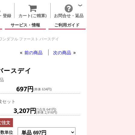
・登録
カート(ご精算)
お問合せ・返品
サービス・情報
ご利用ガイド
ワンダフル ファースト バースデイ
ー ワンダフル ファースト バースデイ
前の商品
次の商品
 バースデイ
品
697円
(本体 634円)
枚セット
3,207円
(1点当 641円)
(本体 2,916円)
ご注文
数単位