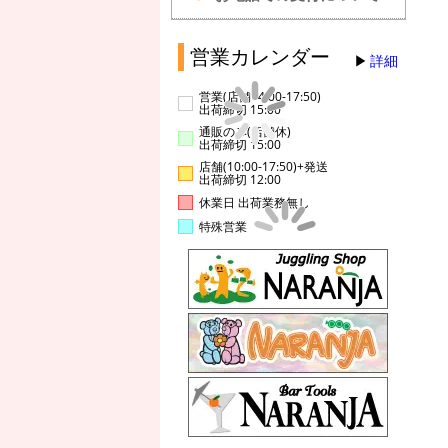
営業カレンダー
詳細
営業(店舗14:00-17:50)
出荷締切 15:00
通販のみ(店舗休)
出荷締切 15:00
店舗(10:00-17:50)+発送
出荷締切 12:00
休業日 出荷業務無し
特殊営業