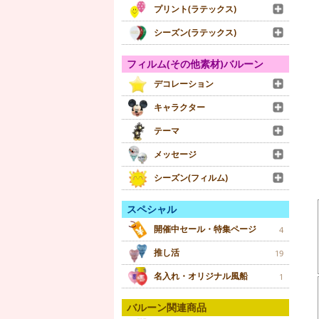
プリント(ラテックス)
シーズン(ラテックス)
フィルム(その他素材)バルーン
デコレーション
キャラクター
テーマ
メッセージ
シーズン(フィルム)
スペシャル
開催中セール・特集ページ
4
推し活
19
名入れ・オリジナル風船
1
バルーン関連商品