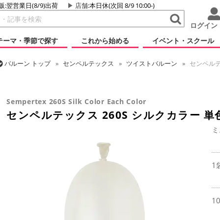
販:翌営業日(8/9)出荷
店舗
:本日休(次回 8/9 10:00-)
ログイン
テーマ・季節で探す
これから始める
イベント・スクール
バルーン
トップ
センペルテックス
ツイストバルーン
センペルテッ
バルーン
トップ
ツイストバルーン
260 (標準サイズ)
センペルテッ
Sempertex 260S Silk Color Each Color
センペルテックス 260S シルクカラー 単
ミ
1
1