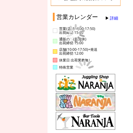
営業カレンダー
詳細
営業(店舗14:00-17:50)
出荷締切 15:00
通販のみ(店舗休)
出荷締切 15:00
店舗(10:00-17:50)+発送
出荷締切 12:00
休業日 出荷業務無し
特殊営業