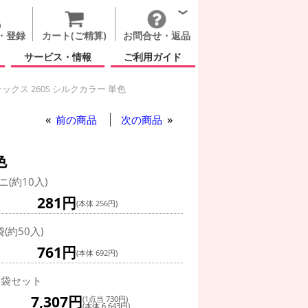
・登録
カート(ご精算)
お問合せ・返品
サービス・情報
ご利用ガイド
クス 260S シルクカラー 単色
クス 260S シルクカラー 単色
前の商品
次の商品
色
ニ(約10入)
281円
(本体 256円)
袋(約50入)
761円
(本体 692円)
0袋セット
7,307円
(1点当 730円)
(本体 6,643円)