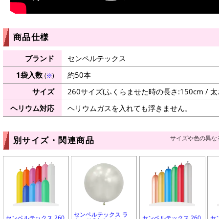
商品仕様
ブランド
センペルテックス
1袋入数
約50本
(
※
)
サイズ
260サイズ(ふくらませた時の長さ:150cm / 太さ
ヘリウム対応
ヘリウムガスを入れても浮きません。
サイズや色の異な
別サイズ・関連商品
センペルテックス ラ
センペルテックス 260
センペルテックス 260
セ