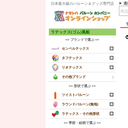
通
日本最大級のバルーン＆グッズ専門店
ラテックス(ゴム)風船
== ブランドで選ぶ ==
センペルテックス
タフテックス
リオテックス
その他ブランド
2
== 形状で選ぶ ==
ツイストバルーン
ラウンドバルーン(無地)
ラテックス・その他形状
== 季節・絵柄で選ぶ ==