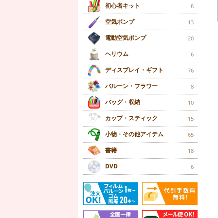
初心者キット
8
空気ポンプ
13
電動空気ポンプ
20
ヘリウム
6
ディスプレイ・ギフト
76
バルーン・フラワー
8
バッグ・収納
10
カップ・スティック
15
小物・その他アイテム
65
書籍
18
DVD
6