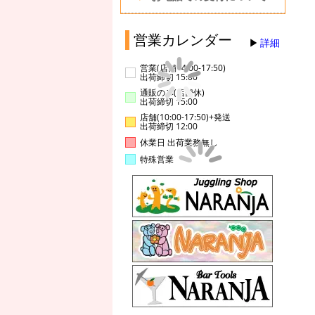
営業カレンダー
詳細
営業(店舗14:00-17:50)
出荷締切 15:00
通販のみ(店舗休)
出荷締切 15:00
店舗(10:00-17:50)+発送
出荷締切 12:00
休業日 出荷業務無し
特殊営業