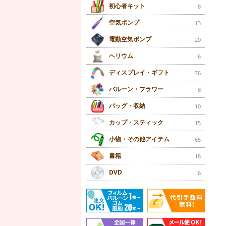
初心者キット
8
空気ポンプ
13
電動空気ポンプ
20
ヘリウム
6
ディスプレイ・ギフト
76
バルーン・フラワー
8
バッグ・収納
10
カップ・スティック
15
小物・その他アイテム
65
書籍
18
DVD
6