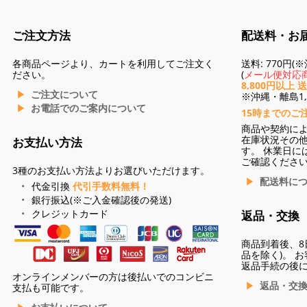
ご注文方法
配送料・お
各商品ページより、カートを利用してご注文く
送料: 770円
ださい。
(
メール便対応商
8,800円以上 
ご注文について
※沖縄・離島1,3
お電話でのご案内について
15時までのご
商品や契約に
在庫状況その
お支払い方法
す。 休業日に
ご確認くださ
3種のお支払い方法よりお選びいただけます。
配送料に
代金引換
代引手数料無料！
銀行振込(※ご入金確認後の発送)
クレジットカード
返品・交換
商品到着後、8
品を除く)。 
返品手続の後
オンラインメンバーの方は後払いでのコンビニ
返品・交
支払も可能です。