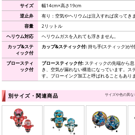
サイズ
幅14cm×高さ19cm
逆止弁
有り：空気やヘリウムは注入すれば戻ってき
容量
2リットル
ヘリウム対応
ヘリウムガスを入れても浮きません。
カップ&ステ
カップ&スティック付:
持ち手(スティック)が
ィック付
ブロースティ
ブロースティック付:
スティックの先端から息
ック付
き、空気が漏れない構造になっています。ス
す。ブローイング加工と呼ばれることもあり
サイズや色の異な
別サイズ・関連商品