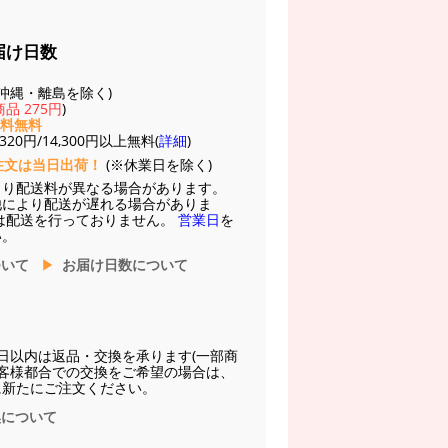
届け日数
(※沖縄・離島を除く)
品 275円
)
送料無料
20円/14,300円以上無料(
詳細
)
注文は当日出荷！
(※休業日を除く)
より配送料が異なる場合があります。
他により配送が遅れる場合がありま
は配送を行っておりません。
営業日
を
い。
ついて
お届け日数について
日以内は返品・交換を承ります(一部商
お客様都合での交換をご希望の場合は、
に新たにご注文ください。
換について