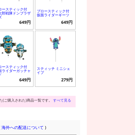
ロースティック付
ブロースティック付
太郎戦隊ドンブラザ
仮面ライダーギーツ
ズ
649円
649円
ロースティック付
スティッチ ミニシェ
面ライダーガッチャ
イプ
ド
649円
279円
た(ご購入された)商品一覧です。
すべて見る
(
海外への配送について
)