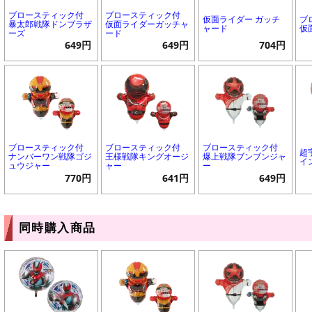
ブロースティック付
ブロースティック付
仮面ライダー ガッチ
ブ
暴太郎戦隊ドンブラザ
仮面ライダーガッチャ
ャード
仮
ーズ
ード
649円
649円
704円
ブロースティック付
ブロースティック付
ブロースティック付
超
ナンバーワン戦隊ゴジ
王様戦隊キングオージ
爆上戦隊ブンブンジャ
イ
ュウジャー
ャー
ー
770円
641円
649円
同時購入商品