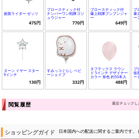
ブロースティック付
ブロースティック付
ブ
仮面ライダー ゼッツ
ナンバーワン戦隊ゴジ
爆上戦隊ブンブンジャ
暴
ュウジャー
ー
ー
475円
770円
649円
タフテックス ラウン
ブ
ヌーン イヤー スター
すみっコぐらし ベビ
ド 5インチ デザイナー
仮
9インチ
ーシェイプ
カラー 単色 約50本入
ー
130円
332円
488円
最近チェックし
閲覧履歴
ショッピングガイド
日本国内への配送に関するご案内です。 