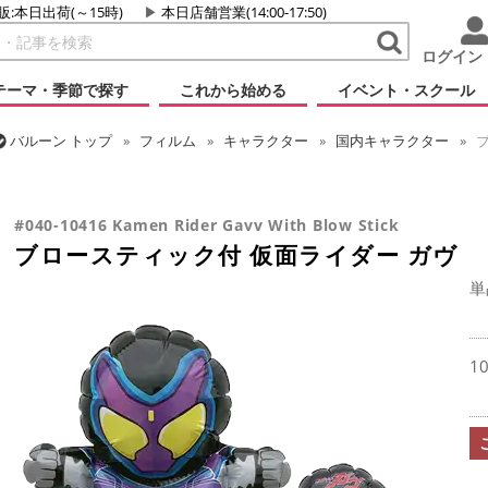
販:本日出荷(～15時)
本日店舗営業(14:00-17:50)
ログイン
テーマ・季節で探す
これから始める
イベント・スクール
バルーン
トップ
フィルム
キャラクター
国内キャラクター
ブ
バルーン
トップ
フィルム
シーズン(フィルム)
ひなまつり・こど
ブロースティック付 仮面ライダー ガヴ
#040-10416 Kamen Rider Gavv With Blow Stick
ブロースティック付 仮面ライダー ガヴ
単
1