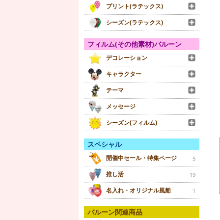
プリント(ラテックス)
シーズン(ラテックス)
フィルム(その他素材)バルーン
デコレーション
キャラクター
テーマ
メッセージ
シーズン(フィルム)
スペシャル
開催中セール・特集ページ
5
推し活
19
名入れ・オリジナル風船
1
バルーン関連商品