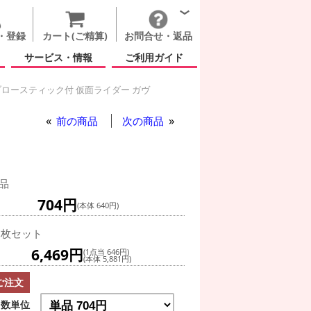
・登録
カート(ご精算)
お問合せ・返品
サービス・情報
ご利用ガイド
ロースティック付 仮面ライダー ガヴ
もの日
前の商品
次の商品
品
704円
(本体 640円)
0枚セット
6,469円
(1点当 646円)
(本体 5,881円)
ご注文
数単位