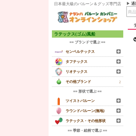
通
日本最大級のバルーン＆グッズ専門店
ラテックス(ゴム)風船
== ブランドで選ぶ ==
センペルテックス
タフテックス
リオテックス
その他ブランド
2
== 形状で選ぶ ==
ツイストバルーン
ラウンドバルーン(無地)
ラテックス・その他形状
== 季節・絵柄で選ぶ ==