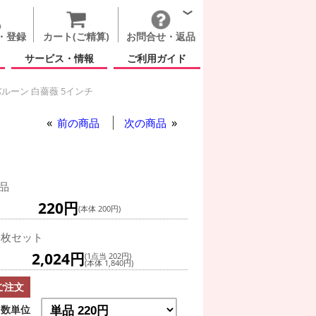
・登録
カート(ご精算)
お問合せ・返品
サービス・情報
ご利用ガイド
ルーン 白薔薇 5インチ
フクリアバルーン 白薔薇 5インチ
前の商品
次の商品
品
220円
(本体 200円)
0枚セット
2,024円
(1点当 202円)
(本体 1,840円)
ご注文
数単位