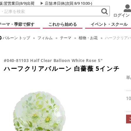
販:翌営業日(8/9)出荷
店舗
:本日休(次回 8/9 10:00-)
ログイン
テーマ・季節で探す
これから始める
イベント・スクール
バルーン
トップ
フィルム
テーマ
植物・お花
ハーフクリアバ
バルーン
トップ
フィルム
デコレーション
透明バルーン
ハー
#040-81103 Half Clear Balloon White Rose 5"
ハーフクリアバルーン 白薔薇 5インチ
単
1