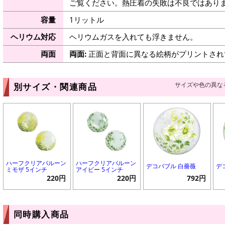
ご覧ください。熱圧着の失敗は不良ではありま
容量
1リットル
ヘリウム対応
ヘリウムガスを入れても浮きません。
両面
両面:
正面と背面に異なる絵柄がプリントされ
サイズや色の異な
別サイズ・関連商品
ハーフクリアバルーン
ハーフクリアバルーン
デコバブル 白薔薇
デ
ミモザ 5インチ
アイビー 5インチ
220円
220円
792円
同時購入商品