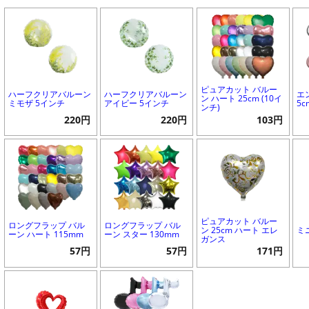
ピュアカット バルー
ハーフクリアバルーン
ハーフクリアバルーン
エ
ン ハート 25cm (10イ
ミモザ 5インチ
アイビー 5インチ
5c
ンチ)
220円
220円
103円
ピュアカット バルー
ロングフラップ バル
ロングフラップ バル
ン 25cm ハート エレ
ミ
ーン ハート 115mm
ーン スター 130mm
ガンス
57円
57円
171円