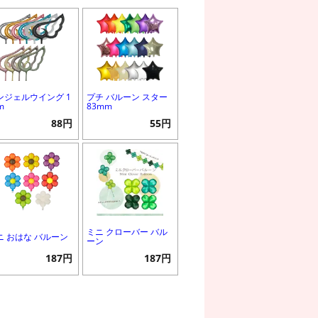
ンジェルウイング 1
プチ バルーン スター
m
83mm
88円
55円
ミニ クローバー バル
ニ おはな バルーン
ーン
187円
187円