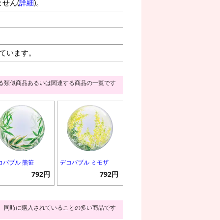
せん(
詳細
)。
ています。
る類似商品あるいは関連する商品の一覧です
コバブル 熊笹
デコバブル ミモザ
792円
792円
同時に購入されていることの多い商品です