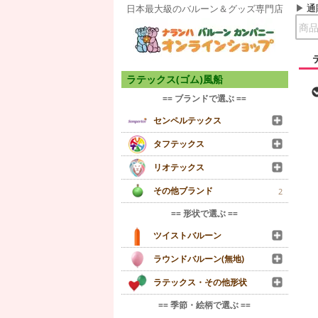
通
日本最大級のバルーン＆グッズ専門店
ラテックス(ゴム)風船
== ブランドで選ぶ ==
センペルテックス
タフテックス
リオテックス
その他ブランド
2
== 形状で選ぶ ==
ツイストバルーン
ラウンドバルーン(無地)
ラテックス・その他形状
== 季節・絵柄で選ぶ ==