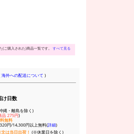
た(ご購入された)商品一覧です。
すべて見る
(
海外への配送について
)
届け日数
(※沖縄・離島を除く)
品 275円
)
送料無料
20円/14,300円以上無料(
詳細
)
注文は当日出荷！
(※休業日を除く)