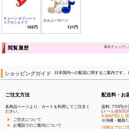
チェーン オブ ハート
おんぷ バルーン
ミクロシェイプ
165円
121円
最近チェックし
閲覧履歴
ショッピングガイド
日本国内への配送に関するご案内です。 
ご注文方法
配送料・お
各商品ページより、カートを利用してご注文く
送料: 770円
ださい。
(
メール便対応商
8,800円以上 
ご注文について
※沖縄・離島1,3
お電話でのご案内について
15時までのご