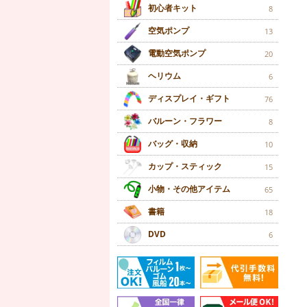
初心者キット
8
空気ポンプ
13
電動空気ポンプ
20
ヘリウム
6
ディスプレイ・ギフト
76
バルーン・フラワー
8
バッグ・収納
10
カップ・スティック
15
小物・その他アイテム
65
書籍
18
DVD
6