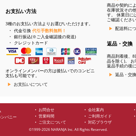
商品や契約に
在庫状況その
お支払い方法
す。 休業日に
ご確認くださ
3種のお支払い方法よりお選びいただけます。
配送料に
代金引換
代引手数料無料！
銀行振込(※ご入金確認後の発送)
クレジットカード
返品・交換
商品到着後、8
品を除く)。 
返品手続の後
オンラインメンバーの方は後払いでのコンビニ
返品・交
支払も可能です。
お支払いについて
お問合せ
会社案内
ハ
営業時間
ご利用ガイド
カンパニー
ご注文について
対応ブラウザ
©1999-2026 NARANJA Inc. All Rights Reserved.