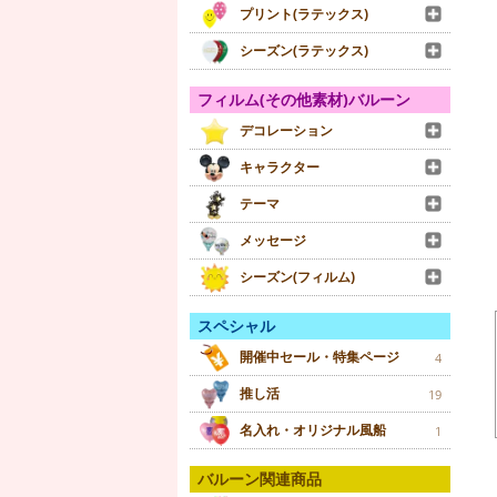
プリント(ラテックス)
シーズン(ラテックス)
フィルム(その他素材)バルーン
デコレーション
キャラクター
テーマ
メッセージ
シーズン(フィルム)
スペシャル
開催中セール・特集ページ
4
推し活
19
名入れ・オリジナル風船
1
バルーン関連商品