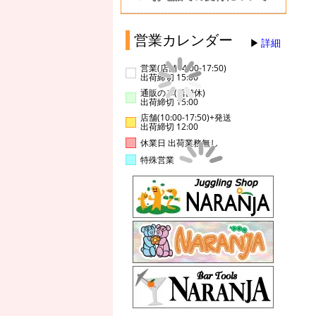
営業カレンダー
詳細
営業(店舗14:00-17:50)
出荷締切 15:00
通販のみ(店舗休)
出荷締切 15:00
店舗(10:00-17:50)+発送
出荷締切 12:00
休業日 出荷業務無し
特殊営業