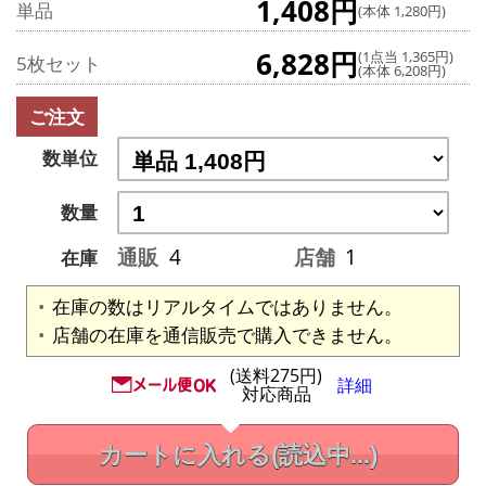
1,408円
単品
(本体 1,280円)
6,828円
(1点当 1,365円)
5枚セット
(本体 6,208円)
ご注文
数単位
数量
通販
4
店舗
1
在庫
在庫の数はリアルタイムではありません。
店舗の在庫を通信販売で購入できません。
(送料275円)
詳細
対応商品
カートに入れる
(読込中...)