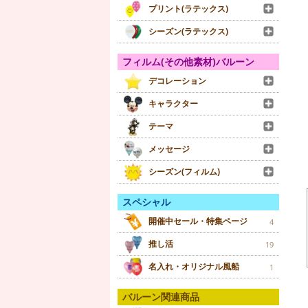
プリント(ラテックス)
シーズン(ラテックス)
フィルム(その他素材)バルーン
デコレーション
キャラクター
テーマ
メッセージ
シーズン(フィルム)
スペシャル
開催中セール・特集ページ
4
推し活
19
名入れ・オリジナル風船
1
バルーン関連商品