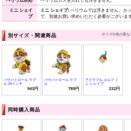
ミニ シェイ
ミニ シェイプ:
ヘリウムでは浮きません。カッ
プ
で、別途お買い求めいただく必要がございま
サイズや色の異な
別サイズ・関連商品
パウパトロール ラブ
パウパトロール ラブ
アドラブル エルフ ミ
ル 26インチ
ル
ニ シェイプ
943円
789円
232円
同時購入商品