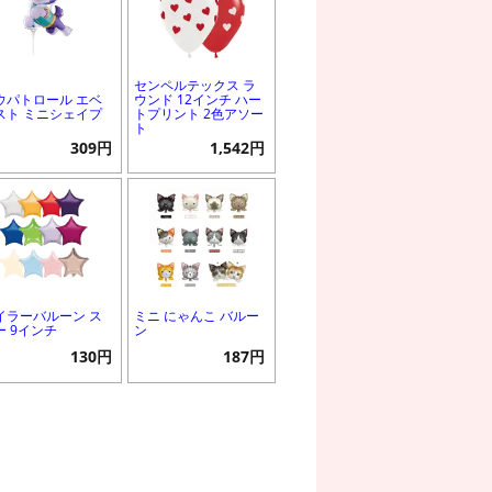
センペルテックス ラ
ウパトロール エベ
ウンド 12インチ ハー
スト ミニシェイプ
トプリント 2色アソー
ト
309円
1,542円
イラーバルーン ス
ミニ にゃんこ バルー
ー 9インチ
ン
130円
187円