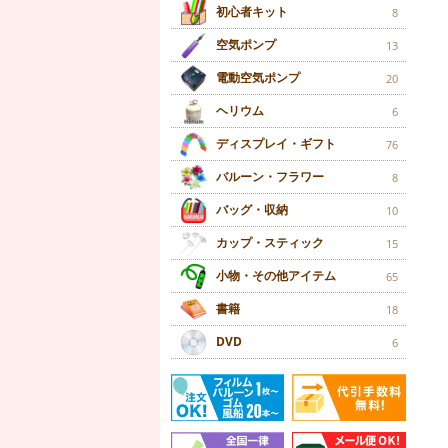
初心者キット
8
空気ポンプ
13
電動空気ポンプ
20
ヘリウム
6
ディスプレイ・ギフト
76
バルーン・フラワー
8
バッグ・収納
10
カップ・スティック
15
小物・その他アイテム
65
書籍
18
DVD
6