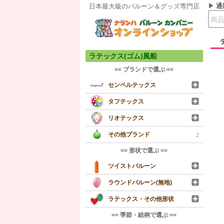
通
日本最大級のバルーン＆グッズ専門店
ラテックス(ゴム)風船
== ブランドで選ぶ ==
センペルテックス
タフテックス
リオテックス
その他ブランド
2
== 形状で選ぶ ==
ツイストバルーン
ラウンドバルーン(無地)
ラテックス・その他形状
== 季節・絵柄で選ぶ ==