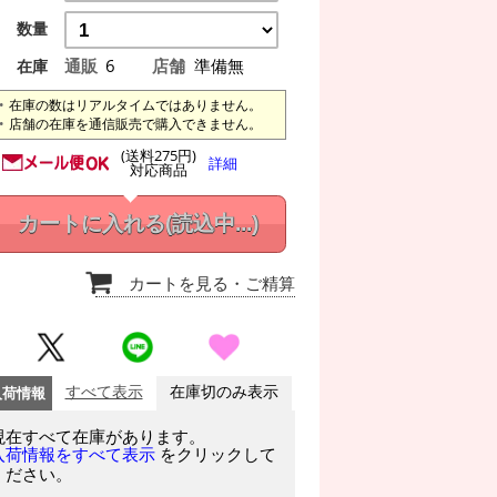
数量
通販
6
店舗
準備無
在庫
在庫の数はリアルタイムではありません。
店舗の在庫を通信販売で購入できません。
(送料275円)
詳細
対応商品
カートに入れる
(読込中...)
カートを見る
・ご精算
入荷情報
すべて表示
在庫切のみ表示
現在すべて在庫があります。
をクリックして
入荷情報をすべて表示
ください。