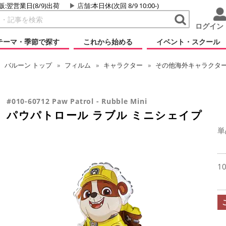
販:翌営業日(8/9)出荷
店舗
:本日休(次回 8/9 10:00-)
ログイン
テーマ・季節で探す
これから始める
イベント・スクール
バルーン
トップ
フィルム
キャラクター
その他海外キャラクタ
#010-60712 Paw Patrol - Rubble Mini
パウパトロール ラブル ミニシェイプ
単
1