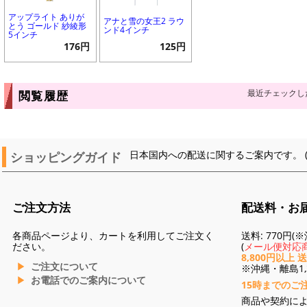
アップライト ありが
アナと雪の女王2 ラウ
とう ゴールド 紗綾形
ンド4インチ
5インチ
176円
125円
最近チェックし
閲覧履歴
ショッピングガイド
日本国内への配送に関するご案内です。 
ご注文方法
配送料・お
各商品ページより、カートを利用してご注文く
送料: 770円
ださい。
(
メール便対応商
8,800円以上 
ご注文について
※沖縄・離島1,3
お電話でのご案内について
15時までのご
商品や契約に