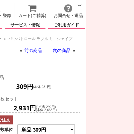
・登録
カート(ご精算)
お問合せ・返品
サービス・情報
ご利用ガイド
ー
パウパトロール ラブル ミニシェイプ
前の商品
次の商品
品
309円
(本体 281円)
0枚セット
2,931円
(1点当 292円)
(本体 2,665円)
ご注文
数単位