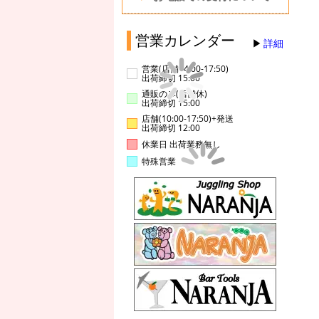
営業カレンダー
詳細
営業(店舗14:00-17:50)
出荷締切 15:00
通販のみ(店舗休)
出荷締切 15:00
店舗(10:00-17:50)+発送
出荷締切 12:00
休業日 出荷業務無し
特殊営業