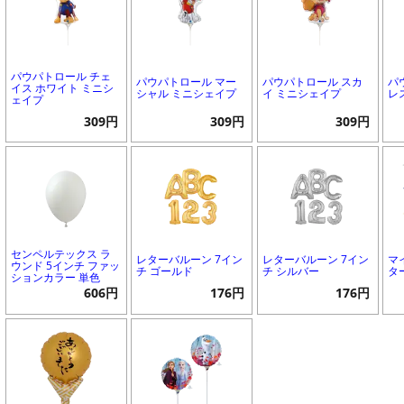
パウパトロール チェ
パウパトロール マー
パウパトロール スカ
パ
イス ホワイト ミニシ
シャル ミニシェイプ
イ ミニシェイプ
レ
ェイプ
309円
309円
309円
センペルテックス ラ
レターバルーン 7イン
レターバルーン 7イン
マ
ウンド 5インチ ファッ
チ ゴールド
チ シルバー
タ
ションカラー 単色
606円
176円
176円