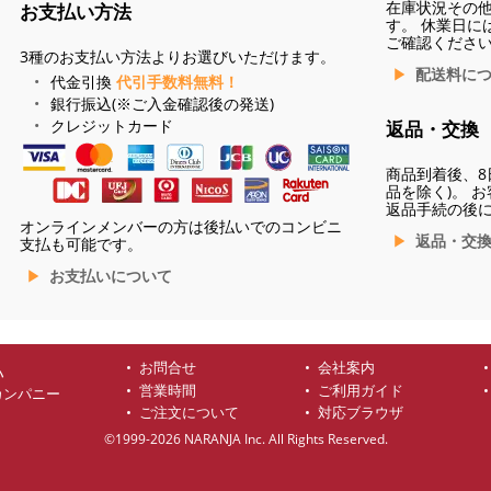
在庫状況その
お支払い方法
す。 休業日に
ご確認くださ
3種のお支払い方法よりお選びいただけます。
配送料に
代金引換
代引手数料無料！
銀行振込(※ご入金確認後の発送)
クレジットカード
返品・交換
商品到着後、8
品を除く)。 
返品手続の後
オンラインメンバーの方は後払いでのコンビニ
返品・交
支払も可能です。
お支払いについて
お問合せ
会社案内
ハ
営業時間
ご利用ガイド
カンパニー
ご注文について
対応ブラウザ
©1999-2026 NARANJA Inc. All Rights Reserved.