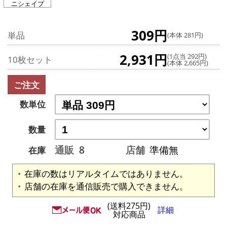
ニシェイプ
309円
単品
(本体 281円)
2,931円
(1点当 292円)
10枚セット
(本体 2,665円)
ご注文
数単位
数量
通販
8
店舗
準備無
在庫
在庫の数はリアルタイムではありません。
店舗の在庫を通信販売で購入できません。
(送料275円)
詳細
対応商品