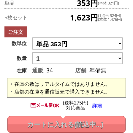
353円
単品
(本体 321円)
1,623円
(1点当 324円)
5枚セット
(本体 1,476円)
ご注文
数単位
数量
通販
34
店舗
準備無
在庫
在庫の数はリアルタイムではありません。
店舗の在庫を通信販売で購入できません。
(送料275円)
詳細
対応商品
カートに入れる
(読込中...)