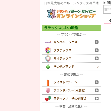
通
日本最大級のバルーン＆グッズ専門店
ラテックス(ゴム)風船
== ブランドで選ぶ ==
センペルテックス
タフテックス
リオテックス
その他ブランド
2
== 形状で選ぶ ==
ツイストバルーン
ラウンドバルーン(無地)
ラテックス・その他形状
== 季節・絵柄で選ぶ ==