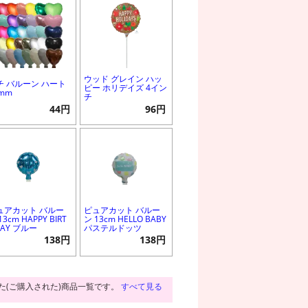
ウッド グレイン ハッ
チ バルーン ハート
ピー ホリデイズ 4イン
0mm
チ
44円
96円
ュアカット バルー
ピュアカット バルー
13cm HAPPY BIRT
ン 13cm HELLO BABY
DAY ブルー
パステルドッツ
138円
138円
た(ご購入された)商品一覧です。
すべて見る