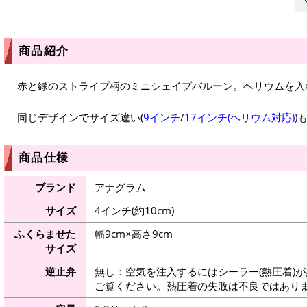
商品紹介
赤と緑のストライプ柄のミニシェイプバルーン。ヘリウムを入
同じデザインでサイズ違い(
9インチ
/
17インチ(ヘリウム対応)
)
商品仕様
ブランド
アナグラム
サイズ
4インチ(約10cm)
ふくらませた
幅9cm×高さ9cm
サイズ
逆止弁
無し：空気を注入するにはシーラー(熱圧着)
ご覧ください。熱圧着の失敗は不良ではありま