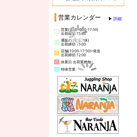
営業カレンダー
詳細
営業(店舗14:00-17:50)
出荷締切 15:00
通販のみ(店舗休)
出荷締切 15:00
店舗(10:00-17:50)+発送
出荷締切 12:00
休業日 出荷業務無し
特殊営業