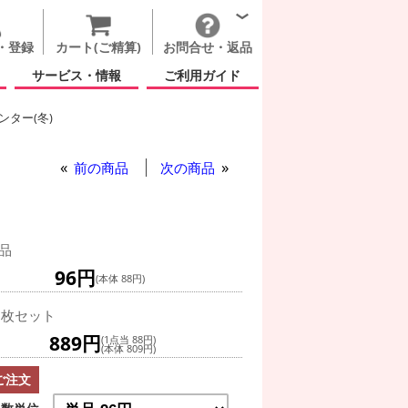
・登録
カート(ご精算)
お問合せ・返品
サービス・情報
ご利用ガイド
ター(冬)
前の商品
次の商品
品
96円
(本体 88円)
0枚セット
889円
(1点当 88円)
(本体 809円)
ご注文