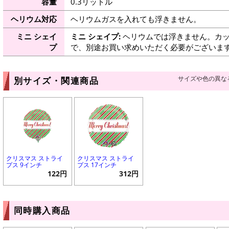
容量
0.3リットル
ヘリウム対応
ヘリウムガスを入れても浮きません。
ミニ シェイ
ミニ シェイプ:
ヘリウムでは浮きません。カッ
プ
で、別途お買い求めいただく必要がございま
サイズや色の異な
別サイズ・関連商品
クリスマス ストライ
クリスマス ストライ
プス 9インチ
プス 17インチ
122円
312円
同時購入商品