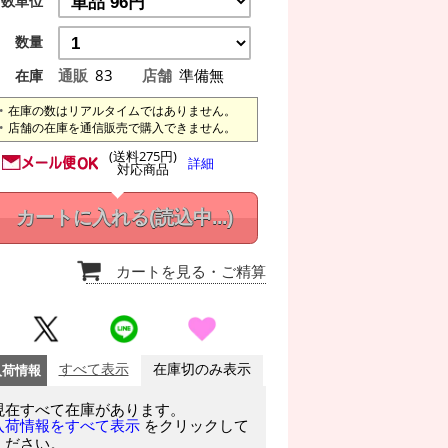
数単位
数量
通販
83
店舗
準備無
在庫
在庫の数はリアルタイムではありません。
店舗の在庫を通信販売で購入できません。
(送料275円)
詳細
対応商品
カートに入れる
(読込中...)
カートを見る
・ご精算
入荷情報
すべて表示
在庫切のみ表示
現在すべて在庫があります。
をクリックして
入荷情報をすべて表示
ください。