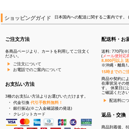
ショッピングガイド
日本国内への配送に関するご案内です。 
ご注文方法
配送料・お
各商品ページより、カートを利用してご注文く
送料: 770円
ださい。
(
メール便対応商
8,800円以上 
ご注文について
※沖縄・離島1,3
お電話でのご案内について
15時までのご
商品や契約に
在庫状況その
お支払い方法
す。 休業日に
ご確認くださ
3種のお支払い方法よりお選びいただけます。
配送料に
代金引換
代引手数料無料！
銀行振込(※ご入金確認後の発送)
クレジットカード
返品・交換
商品到着後、8