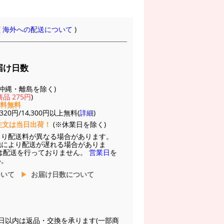
(
海外への配送について
)
届け日数
(※沖縄・離島を除く)
品 275円
)
送料無料
20円/14,300円以上無料(
詳細
)
注文は当日出荷！
(※休業日を除く)
より配送料が異なる場合があります。
他により配送が遅れる場合がありま
は配送を行っておりません。
営業日
を
い。
ついて
お届け日数について
日以内は返品・交換を承ります(一部商