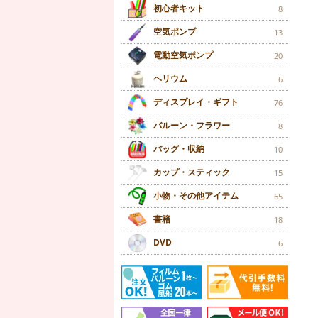
初心者キット
8
空気ポンプ
13
電動空気ポンプ
20
ヘリウム
6
ディスプレイ・ギフト
76
バルーン・フラワー
8
バッグ・収納
10
カップ・スティック
15
小物・その他アイテム
65
書籍
18
DVD
6