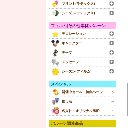
プリント(ラテックス)
シーズン(ラテックス)
フィルム(その他素材)バルーン
デコレーション
キャラクター
テーマ
メッセージ
シーズン(フィルム)
スペシャル
開催中セール・特集ページ
5
推し活
19
名入れ・オリジナル風船
1
バルーン関連商品