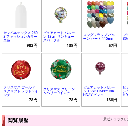
センペルテックス 260
ピュアカット バルー
ロングフラップ バル
プ
S ファッションカラー
ン 13cm サンキュー
ーン ハート 115mm
8
単色
スパークル
983円
138円
57円
クリスマス ゴールド
ピュアカット バルー
ピ
クリスマス グリーン
スクリプト レッド 9イ
ン 13cm HAPPY BIRT
ン 
＆ベリー 9インチ
ンチ
HDAY ピンク
H
78円
78円
138円
最近チェックし
閲覧履歴