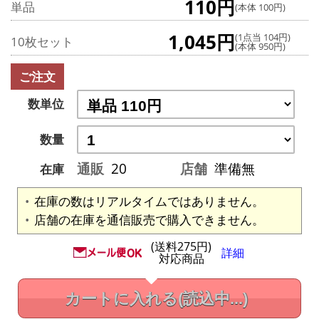
110円
単品
(本体 100円)
1,045円
(1点当 104円)
10枚セット
(本体 950円)
ご注文
数単位
数量
通販
20
店舗
準備無
在庫
在庫の数はリアルタイムではありません。
店舗の在庫を通信販売で購入できません。
(送料275円)
詳細
対応商品
カートに入れる
(読込中...)