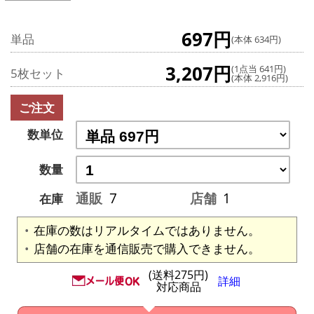
697円
単品
(本体 634円)
3,207円
(1点当 641円)
5枚セット
(本体 2,916円)
ご注文
数単位
数量
通販
7
店舗
1
在庫
在庫の数はリアルタイムではありません。
店舗の在庫を通信販売で購入できません。
(送料275円)
詳細
対応商品