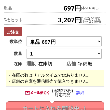
697円
単品
(本体 634円)
3,207円
(1点当 641円)
5枚セット
(本体 2,916円)
ご注文
数単位
数量
通販
在庫切
店舗
準備無
在庫
在庫の数はリアルタイムではありません。
店舗の在庫を通信販売で購入できません。
(送料275円)
詳細
対応商品
カートに入れる
(読込中...)