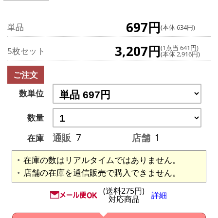
697円
単品
(本体 634円)
3,207円
(1点当 641円)
5枚セット
(本体 2,916円)
ご注文
数単位
数量
通販
7
店舗
1
在庫
在庫の数はリアルタイムではありません。
店舗の在庫を通信販売で購入できません。
(送料275円)
詳細
対応商品