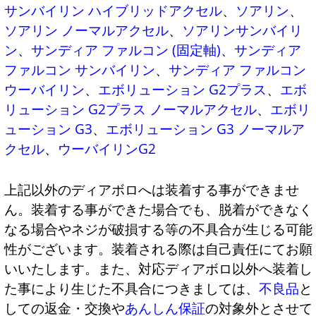
サンバイリン ハイブリッドアクセル
、
ソアリン
、
ソアリン ノーマルアクセル
、
ソアリンサンバイリ
ン
、
サンディア ファルコン (固定軸)
、
サンディア
ファルコン サンバイリン
、
サンディア ファルコン
ウーバイリン
、
エボリューション G2プラス
、
エボ
リューション G2プラス ノーマルアクセル
、
エボリ
ューション G3
、
エボリューション G3 ノーマルア
クセル
、
ウーバイリンG2
上記以外のディアボロへは装着する事ができませ
ん。装着する事ができた場合でも、脱着ができなく
なる場合やネジが破損する等の不具合が生じる可能
性がございます。装着される際は自己責任にてお願
いいたします。また、対応ディアボロ以外へ装着し
た事により生じた不具合につきましては、
不良品
と
しての返金・交換や
あんしん保証
の対象外とさせて