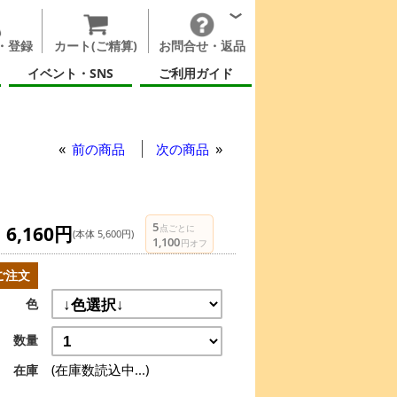
・登録
カート(ご精算)
お問合せ・返品
イベント・SNS
ご利用ガイド
前の商品
次の商品
5
6,160円
点ごとに
(本体 5,600円)
1,100
円オフ
ご注文
色
数量
(在庫数読込中...)
在庫