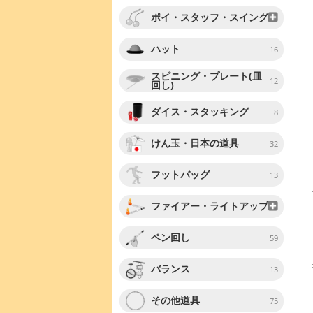
ポイ・スタッフ・スイング
ハット
16
スピニング・プレート(皿
12
回し)
ダイス・スタッキング
8
けん玉・日本の道具
32
フットバッグ
13
ファイアー・ライトアップ
ペン回し
59
バランス
13
その他道具
75