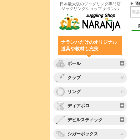
通
日本最大級のジャグリング専門店
ジャグリングショップ ナランハ
ナランハだけのオリジナル
道具や教材も充実
ボール
クラブ
60
リング
19
ディアボロ
デビルスティック
シガーボックス
20