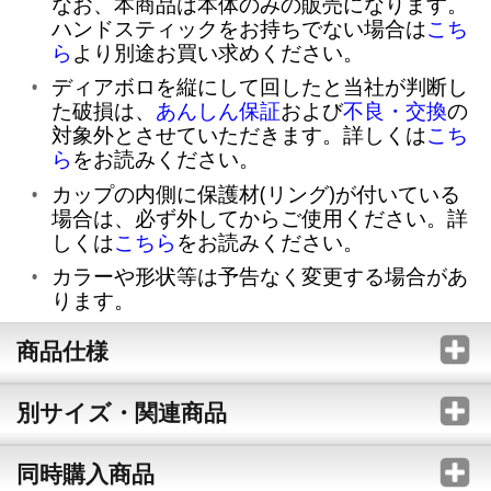
なお、本商品は本体のみの販売になります。
ハンドスティックをお持ちでない場合は
こち
ら
より別途お買い求めください。
ディアボロを縦にして回したと当社が判断し
た破損は、
あんしん保証
および
不良・交換
の
対象外とさせていただきます。詳しくは
こち
ら
をお読みください。
カップの内側に保護材(リング)が付いている
場合は、必ず外してからご使用ください。詳
しくは
こちら
をお読みください。
カラーや形状等は予告なく変更する場合があ
ります。
商品仕様
別サイズ・関連商品
同時購入商品