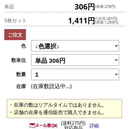
306円
単品
(本体 279円)
1,411円
(1点当 281円)
5枚セット
(本体 1,283円)
ご注文
色
数単位
数量
(在庫数読込中...)
在庫
在庫の数はリアルタイムではありません。
店舗の在庫を通信販売で購入できません。
(送料275円)
詳細
対応商品